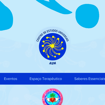
Eventos
Espaço Terapêutico
Saberes Essenciai