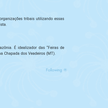
ganizações tribais utilizando essas 
ta.

zônia. É idealizador das “Feiras de 
l na Chapada dos Veadeiros (MT).
Following