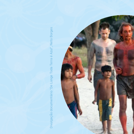
Divulgação documentário "De Longe Toda Terra é Azul", Neto Borges