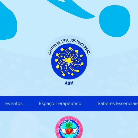
Eventos
Espaço Terapêutico
Saberes Essenciai