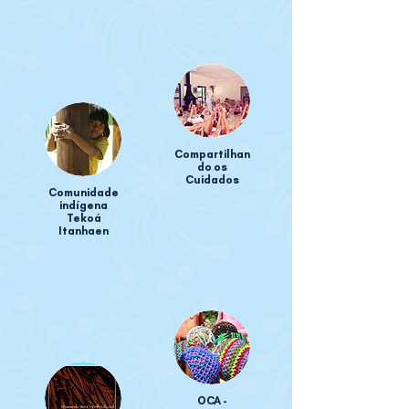
Compartilhan
do os
Cuidados
Comunidade
indígena
Tekoá
Itanhaen
OCA -