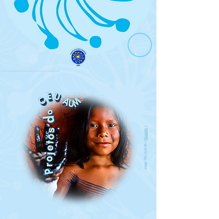
)
Encounter
image: CEU AUM file (