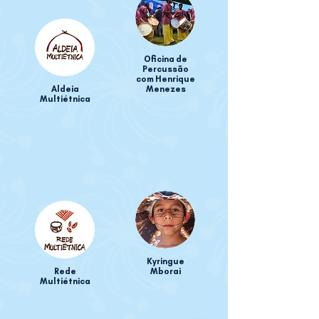
Oficina de
Percussão
com Henrique
Aldeia
Menezes
Multiétnica
Kyringue
Rede
Mborai
Multiétnica