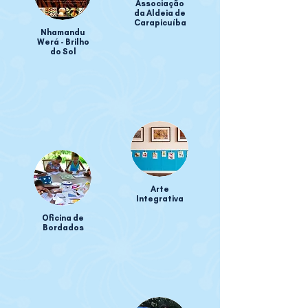
Associação
da Aldeia de
Carapicuíba
Nhamandu
Werá - Brilho
do Sol
Arte
Integrativa
Oficina de
Bordados