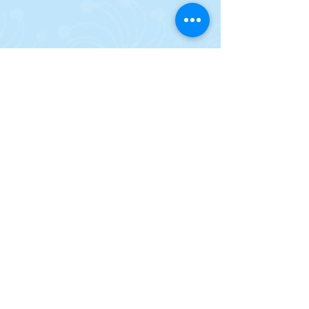
Encontros e
Sagrado
ações sociais
Compor
na Bahia
BACK TO WHO WE ARE
GO TO PUBLICATIONS
Sign up to receive our newsletters: