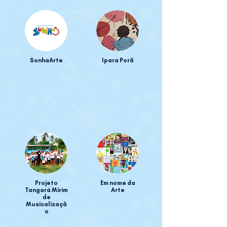
SonhaArte
Ipara Porã
Projeto
Em nome da
Tangará Mirim
Arte
de
Musicalizaçã
o