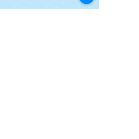
AUM Center for Universal Studies
Rua Natingui, 442 – room 205
Owls Building – Vila Madalena
CEP
05443-000
São Paulo, SP
Phone:
+55 (11) 3071-3842
Tangará Mirim Cultural Space
Imbassaí, Bahia
Website:
espacotangaramirim.com.br