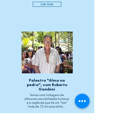
Lee mas
Palestra "Alma na
pedra", com Roberto
Gambini
Temos uma linhagem de
altíssima sensibilidade humana
e a noção de que há um “nós”
lindo de 12 mil anos atrás...
Lee mas