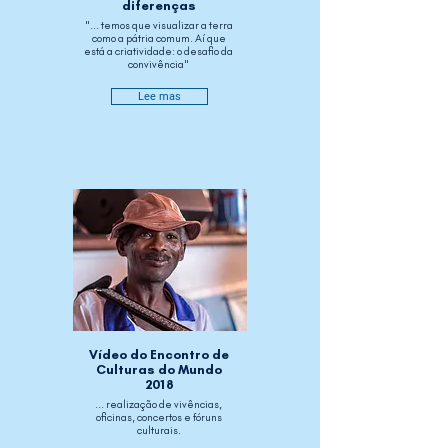
diferenças
"... temos que visualizar a terra
como a pátria comum. Aí que
está a criatividade: o desafio da
convivência"
Lee mas
Vídeo do Encontro de
Culturas do Mundo
2018
... realização de vivências,
oficinas, concertos e fóruns
culturais.