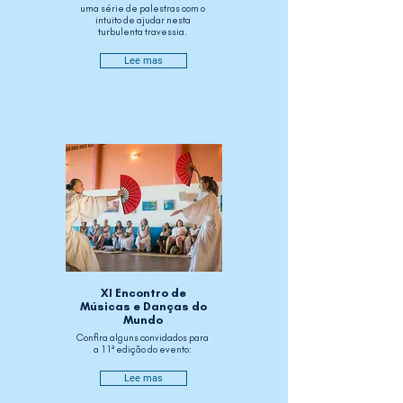
uma série de palestras com o
intuito de ajudar nesta
turbulenta travessia.
Lee mas
XI Encontro de
Músicas e Danças do
Mundo
Confira alguns convidados para
a 11ª edição do evento:
Lee mas