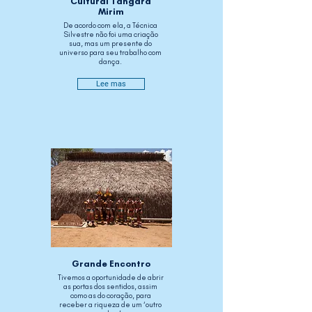
Cultural Tangará
Mirim
De acordo com ela, a Técnica
Silvestre não foi uma criação
sua, mas um presente do
universo para seu trabalho com
dança.
Lee mas
Grande Encontro
Tivemos a oportunidade de abrir
as portas dos sentidos, assim
como as do coração, para
receber a riqueza de um ‘outro