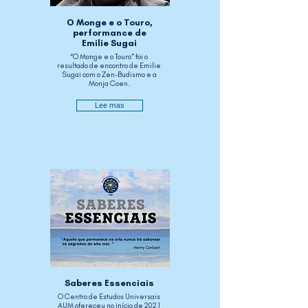
O Monge e o Touro,
performance de
Emilie Sugai
“O Monge e o Touro” foi o
resultado de encontro de Emilie
Sugai com o Zen-Budismo e a
Monja Coen.
Lee mas
Saberes Essenciais
O Centro de Estudos Universais
AUM ofereceu no início de 2021