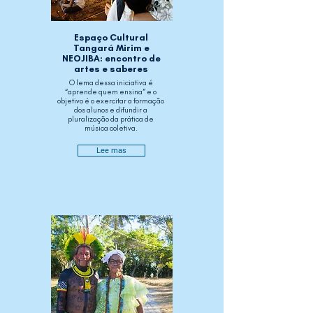
Espaço Cultural
Tangará Mirim e
NEOJIBA: encontro de
artes e saberes
O lema dessa iniciativa é
“aprende quem ensina” e o
objetivo é o exercitar a formação
dos alunos e difundir a
pluralização da prática de
música coletiva.
Lee mas