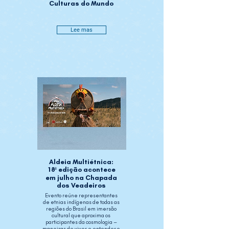
Culturas do Mundo
Lee mas
Aldeia Multiétnica:
18ª edição acontece
em julho na Chapada
dos Veadeiros
Evento reúne representantes
de etnias indígenas de todas as
regiões do Brasil em imersão
cultural que aproxima os
participantes da cosmologia –
maneiras de viver e entender o