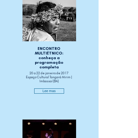
ENCONTRO
MULTIÉTNICO:
conheça a
programação
completa
20 a 22 de janeiro de 2017
Espaço Cultural Tangará Mirim |
Imbassaí (BA)
Lee mas