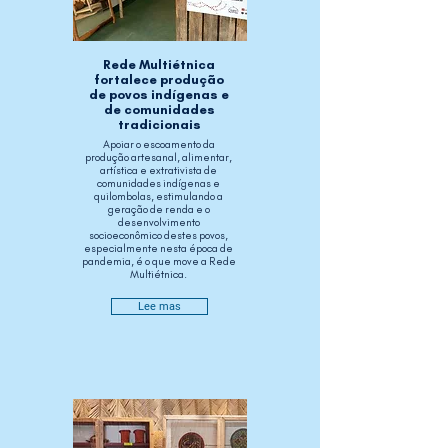
Rede Multiétnica
fortalece produção
de povos indígenas e
de comunidades
tradicionais
Apoiar o escoamento da
produção artesanal, alimentar,
artística e extrativista de
comunidades indígenas e
quilombolas, estimulando a
geração de renda e o
desenvolvimento
socioeconômico destes povos,
especialmente nesta época de
pandemia, é o que move a Rede
Multiétnica.
Lee mas