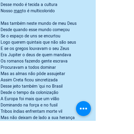
Desse modo é tecida a cultura

Nosso 
man
to é multicolorido
Mas também neste mundo de meu Deus

Desde quando esse mundo começou

Se o espaço de uns se encurtou

Logo querem quintais que não são seus

E se os gregos louvavam o seu Zeus

Era Jupiter o deus de quem mandava

Os romanos fazendo gente escrava

Procuravam a todos dominar

Mas as almas não pôde assujeitar

Assim Creta ficou sincretizada

Desse jeito também 'qui no Brasil

Desde o tempo da colonização

A Europa foi mais que um vilão

Dominando na força e no fusil

Tribos índias enfrentam morte vil

Mas não deixam de lado a sua herança

Sua língua, anseios, esperanças

Esse povo renasce com vigor
