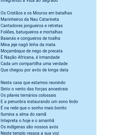
Integrando a Vida ao Sagrado 
Os Cristãos e os Mouros em batalhas

Marinheiros da Nau Catarineta

Cantadores jongueiros e retretas

Foliões, batuqueiros e mortalhas

Baianás e congueiros de toalha

Mina jeje nagô linha da mata

Moçambique de nego de precata

É Nação Africana, é Irmandade

Cada um compartilha uma verdade

Que chegou por avós de longa data 
Nesta casa que estamos reunindo

Sinto o vento das forças ancestrais

Os pilares ternários colossais

E a penunbra instaurando um sono lindo

É na rede que o sonho mais bonito

Ilumina a alma do xamã

Intepreta o hoje e o amanhã

Os indígenas são nossos avós

Neste templo ressoa a sua voz
