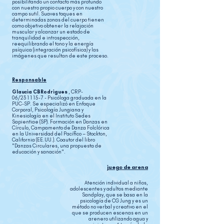
posibilitando un contacto más profundo
con nuestro propio cuerpo y con nuestro
campo sutil. Suaves toques en
determinadas zonas del cuerpo tienen
como objetivo obtener la relajación
muscular y alcanzar un estado de
tranquilidad e introspección,
reequilibrando el tono y la energía
psíquica (integración psicofísica) y las
imágenes que resultan de este proceso.
Responsable
Glaucia CBRodrigues
, CRP-
06/231115-7 - Psicóloga graduada en la
PUC-SP. Se especializó en Enfoque
Corporal, Psicología Jungiana y
Kinesiología en el Instituto Sedes
Sapientiae (SP). Formación en Danzas en
Círculo, Campamento de Danza Folclórica
en la Universidad del Pacífico – Stockton,
California (EE.UU.). Coautor del libro
"Danzas Circulares, una propuesta de
educación y sanación".
juego de arena
Atención individual a niños,
adolescentes y adultos mediante
Sandplay, que se basa en la
psicología de CG Jung y es un
método no verbal y creativo en el
que se producen escenas en un
arenero utilizando agua y