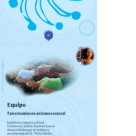
)
Reunión
imágenes: archivo CEU AUM (
Equipo
Psicoterapia con enfoque corporal
(calatonia y toques sutiles)
Calatonia y Subtle Touches fueron
desarrollados por el médico y
psicoterapeuta Dr. Petró Sándor,