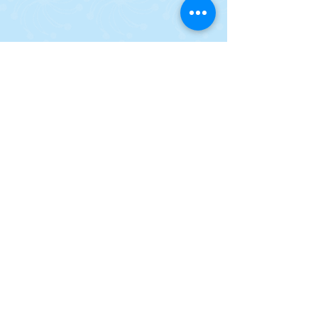
AUM Centro de Estudios Universales
Rua Natingui, 442 – habitación 205
Edificio Búhos – Vila Madalena
CEP
05443-000
São Paulo, SP
Teléfono:
+55 (11) 3071-3842
Espacio Cultural Tangará Mirim
Imbassaí, Bahía
Sitio web:
espacotangaramirim.com.br