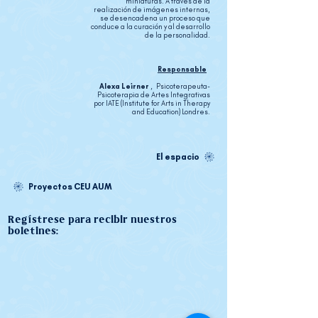
miniaturas. A través de la
realización de imágenes internas,
se desencadena un proceso que
conduce a la curación y al desarrollo
de la personalidad.
Responsable
Alexa Leirner
,
Psicoterapeuta-
Psicoterapia de Artes Integrativas
por IATE (Institute for Arts in Therapy
and Education) Londres.
El espacio
Proyectos CEU AUM
Regístrese para recibir nuestros
boletines: