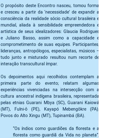
O propósito deste Encontro nasceu, tomou forma 
e cresceu a partir da ‘necessidade’ de expandir a 
consciência da realidade sócio cultural brasileira e 
mundial, aliada à sensibilidade empreendedora e 
artística de seus idealizadores: Glaucia Rodrigues 
e Juliano Basso, assim como a capacidade e 
comprometimento de suas equipes. Participantes, 
lideranças, antropólogos, especialistas, músicos –  
tudo junto e misturado resultou num recorte de 
interação transcultural ímpar. 
Os depoimentos aqui recolhidos contemplam a 
primeira parte do evento; relatam algumas 
experiências vivenciadas na intersecção com a 
cultura ancestral indígena brasileira, representada 
pelas etnias Guarani Mbya (SC), Guarani Kaiowá 
(MT), Fulni-ô (PE), Kayapó Mebengôkre (PA), 
Povos do Alto Xingu (MT), Tupinambá (BA).  
“Os índios como guardiões da floresta e a 
floresta como guardiã da Vida no planeta”, 