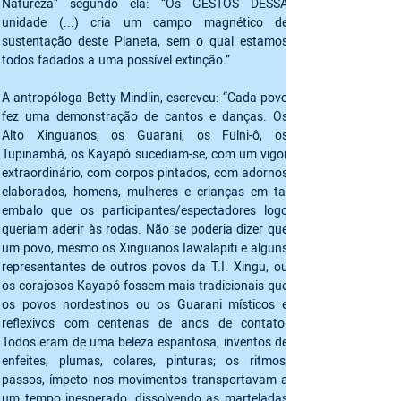
Natureza” segundo ela: “Os GESTOS DESSA 
unidade (...) cria um campo magnético de 
sustentação deste Planeta, sem o qual estamos 
todos fadados a uma possível extinção.”
A antropóloga Betty Mindlin, escreveu: “Cada povo 
fez uma demonstração de cantos e danças. Os 
Alto Xinguanos, os Guarani, os Fulni-ô, os 
Tupinambá, os Kayapó sucediam-se, com um vigor 
extraordinário, com corpos pintados, com adornos 
elaborados, homens, mulheres e crianças em tal 
embalo que os participantes/espectadores logo 
queriam aderir às rodas. Não se poderia dizer que 
um povo, mesmo os Xinguanos Iawalapiti e alguns 
representantes de outros povos da T.I. Xingu, ou 
os corajosos Kayapó fossem mais tradicionais que 
os povos nordestinos ou os Guarani místicos e 
reflexivos com centenas de anos de contato. 
Todos eram de uma beleza espantosa, inventos de 
enfeites, plumas, colares, pinturas; os ritmos, 
passos, ímpeto nos movimentos transportavam a 
um tempo inesperado, dissolvendo as marteladas 