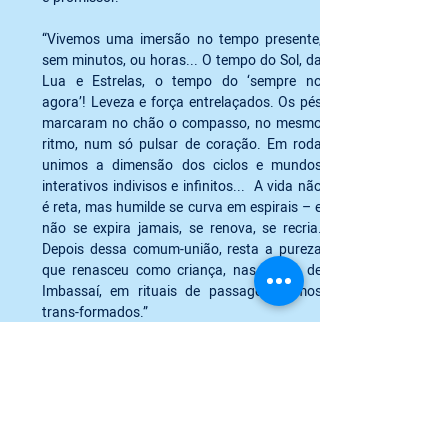
“Vivemos uma imersão no tempo presente,  
sem minutos, ou horas... O tempo do Sol, da 
Lua e Estrelas, o tempo do ‘sempre no 
agora’! Leveza e força entrelaçados. Os pés 
marcaram no chão o compasso, no mesmo 
ritmo, num só pulsar de coração. Em roda 
unimos a dimensão dos ciclos e mundos 
interativos indivisos e infinitos...  A vida não 
é reta, mas humilde se curva em espirais – e 
não se expira jamais, se renova, se recria. 
Depois dessa comum-união, resta a pureza 
que renasceu como criança, nas terras de 
Imbassaí, em rituais de passagem fomos 
trans-formados.”  
“Re-nascemos nestes dias, com a 
responsabilidade e legado dos anciãos; 
Somos todos filhos legítimos das Tribos 
Brasileiras.”