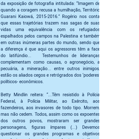
da exposição de fotografia intitulada: “Imagem de 
quando a coragem recusa a humilhação, Território 
Guarani Kaiowá, 2015-2016.” Rogério nos conta 
que essas trajetórias trazem nas sagas de suas 
vidas uma equivalência com os refugiados 
espalhados pelos campos na Palestina e também 
em outras inúmeras partes do mundo, sendo que 
a diferença é que aqui os agressores têm a face 
do latifúndio...   Testemunhos de lideranças 
complementam como causas, o agronegócio, a 
pecuária, a mineração... entre outros inimigos, 
estão os aliados cegos e retrógrados dos ‘poderes’ 
políticos- econômicos.
Betty Mindlin reitera: “...Têm resistido à Polícia 
Federal, à Polícia Militar, ao Exército, aos 
fazendeiros, aos invasores de todo tipo. Morrem, 
mas não cedem. Todos, assim como os expoentes 
dos outros povos, mostraram ser grandes 
personagens, figuras ímpares (...) Devemos 
questionar os grandes programas e objetivos 