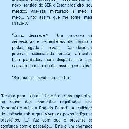
novo ‘sentido’ de SER e Estar brasileiro; sou 
mestiço, vira-lata, misturado e meio a 
meio... Sinto assim que me tornei mais 
INTEIRO.” 
“Como descrever?  Um processo de 
semeaduras e sementeiras; de plantio e 
podas, regado à  rezas...  Das ideias às 
juremas, medicinas da floresta,  alimentos 
bem plantados, num despertar do solo 
sagrado da memória de nossos gens-avós.”
“Sou mais eu, sendo Toda Tribo.”
“Resistir para Existir!!!” Este é o traço imperativo 
na rotina dos momentos registrados pelo 
fotógrafo e ativista Rogério Ferrari“...A realidade 
de violência sob a qual vivem os povos indígenas 
brasileiros, (...) faz com que o presente se 
confunda com o passado...” Este é um chamado 