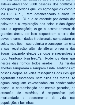
aldeias abarcando 3000 pessoas, dos conflitos e 
dos graves perigos que  os agronegócios como o 
MATOPIBA *1,  tem desencadeado e ainda irá 
desencadear... ‘O que se esconde por detrás das 
palavras é a exploração dos solos e das águas 
para o agronegócio; exige o desmatamento de 
grandes áreas, por isso sequestram a terra dos 
povos e comunidades tradicionais, compactam os 
solos, modificam sua química e consequentemente 
a sua vegetação, além de alterar o regime das 
águas, trazendo efeitos danosos e irreversíveis a 
todo território brasileiro.*2  Podemos dizer que 
nestes dias fomos todos arados...  As feridas 
abertas sangraram e sangram ainda, sentimos em 
nossos corpos as veias ressequidas dos rios que 
agonizam assoreados, sem cílios nas matas. As 
aguas coagulam envenenadas em condensadas 
poças. A contaminação por metais pesados, na 
extração de minérios, é responsável pela 
mortandade e adoecimento da vida nas 
populações ribeirinhas.  