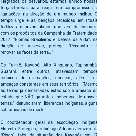
Flagrados os desvarios, estamos unindo nossas 
forças-tarefas para reagir em compromissos e 
liga-ações, na direção de um mundo melhor. O 
tempo urge e as bênçãos recebidas em rituais 
fertilizaram novos planos que vem de encontro 
com os propósitos da Campanha da Fraternidade, 
2017: “Biomas Brasileiros e Defesa da Vida”, na 
direção de preservar, proteger, ‘Reconstruir e 
renovar as faces da terra...’ 
Os Fulni-ô, Kayapó, Alto Xinguano, Tupinambá, 
Guarani, entre outros, atravessam tempos 
crônicos de dizimações, doenças, além  de 
ameaças constantes em seus territórios:  “Mesmo 
as terras já demarcadas estão sob a ameaça do 
estado que NÃO garante a soberania de nossas 
terras,”  denunciaram  lideranças indígenas, alguns 
sob ameaças de morte.
O coordenador geral da associação indígena 
Floresta Protegida,  o biólogo Adriano Jerozolinski 
(Pingo), falou da situação dos Kayapós, em 17 