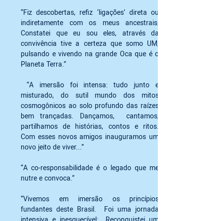
“Fiz descobertas, refiz ‘ligações’ direta ou 
indiretamente com os meus ancestrais; 
Constatei que eu sou eles, através da 
convivência tive a certeza que somo UM, 
pulsando e vivendo na grande Oca que é o 
Planeta Terra.”
 “A imersão foi intensa: tudo junto e 
misturado, do sutil mundo dos mitos 
cosmogônicos ao solo profundo das raízes 
bem trançadas. Dançamos,  cantamos, 
partilhamos de histórias, contos e ritos. 
Com esses novos amigos inauguramos um 
novo jeito de viver...”
“A co-responsabilidade é o legado que me 
nutre e convoca.”
“Vivemos em imersão os princípios 
fundantes deste Brasil.  Foi uma jornada 
intensiva e inesquecível:  Reconquistei um 