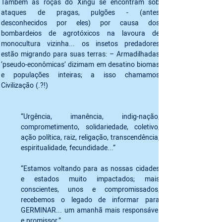
Também as roças do Xingu se encontram sob 
ataques de pragas, pulgões - (antes 
desconhecidos por eles) por causa dos 
bombardeios de agrotóxicos na lavoura de 
monocultura vizinha... os insetos predadores 
estão migrando para suas terras: – Armadilhadas 
‘pseudo-econômicas’ dizimam em desatino biomas 
e populações inteiras; a isso chamamos 
Civilização (.?!)
“Urgência, imanência, indig-nação, 
comprometimento, solidariedade, coletivo, 
ação política, raiz, religação, transcendência, 
espiritualidade, fecundidade...” 
“Estamos voltando para as nossas cidades 
e estados muito impactados; mais 
conscientes, unos e compromissados,  
recebemos o legado de informar para 
GERMINAR... um amanhã mais responsável 
e promissor.”