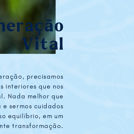
neração
Vital
eração, precisamos
s interiores que nos
al. Nada melhor que
a e sermos cuidados
o equilíbrio, em um
nte transformação.