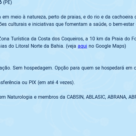
ô
 (PE) 

ca em meio à natureza, perto de praias, e do rio e da cachoeir
s culturais e iniciativas que fomentam a saúde, o bem-estar e 
ona Turística da Costa dos Coqueiros, a 10 km da Praia do Fort
ias do Litoral Norte da Bahia. (veja 
aqui
 no Google Maps)
mentação. Sem hospedagem. Opção para quem se hospedará em c
nsferência ou PIX (em até 4 vezes). 

 em Naturologia e membros da CABSIN, ABLASIC, ABRANA, AB