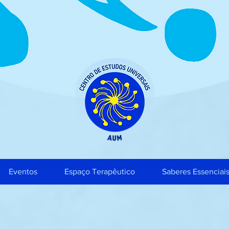
Eventos
Espaço Terapêutico
Saberes Essenciai