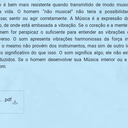
 é bem mais resistente quando transmitido de modo music
 vida. O homem “não musical” não teria a possibilidad
r, sentir ou agir corretamente. A Música é a expressão das
o, de onde está embasada a vibração. Se o coração e a mente
em for perspicaz o suficiente para entender as vibrações d
erso. O som apresenta vibrações harmoniosas da força int
 o mesmo não provém dos instrumentos, mas sim de outro luga
s significativo do que isso. O som significa algo; ele não es
aduzidos. Se o homem desenvolver sua Música interior ou a 
som.
OMPREENSÃO DA MÚSICA
.pdf