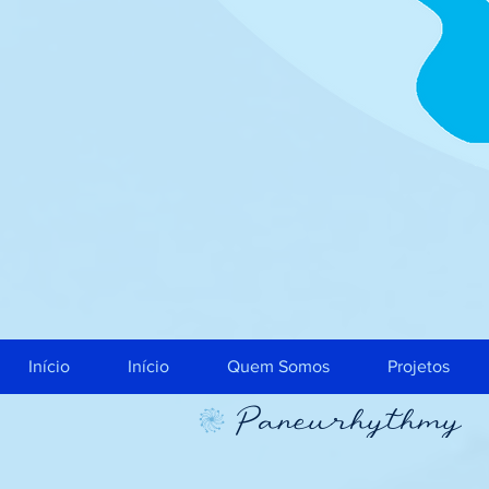
Início
Início
Quem Somos
Projetos
Paneurhythmy