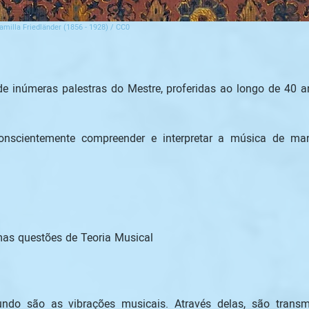
amilla Friedländer (1856 - 1928) / CC0
o de inúmeras palestras do Mestre, proferidas ao longo de 4
cientemente compreender e interpretar a música de maneir
as questões de Teoria Musical
do são as vibrações musicais. Através delas, são transm