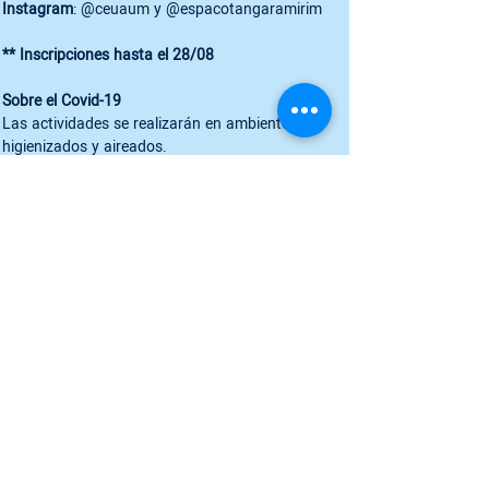
Instagram
: @ceuaum y @espacotangaramirim

** Inscripciones hasta el 28/08
Sobre el Covid-19
Las actividades se realizarán en ambientes 
higienizados y aireados.

Pedimos comprobante de vacunación, con al 
menos 2 dosis de vacuna.

Llévate alcohol en gel para tu uso personal. El uso 
de mascarilla es opcional. 