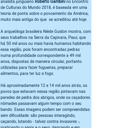
analista junguiano 
Roberto Gambini
 no Encontro 
de Culturas do Mundo 2018, é baseada em uma 
teoria de ponta sobre o povoamento da América, 
muito mais antiga do que  se acreditou até hoje. 
A arqueóloga brasileira Niède Guidon mostra, com 
seus trabalhos na Serra da Capivara, Piauí, que 
há 50 mil anos ou mais havia humanos habitando 
essa região, pois foram encontradas pedras 
numa profundidade correspondente a 49 mil 
anos, dispostas de maneira circular, portanto 
utilizadas para fazer fogueiras, preparar 
alimentos, para ter luz e fogo. 

Há aproximadamente 12 e 14 mil anos atrás, os 
povos que estavam nessa região pintavam nas 
paredes de pedra dos abrigos, onde os caçadores 
nômades passavam algum tempo com o seu 
bando. Essas imagens podem ser compreendidas 
sem dificuldade: são pessoas interagindo, 
caçando, lutando - talvez contra invasores -, 
praticando o amor e o sexo, dançando e em 