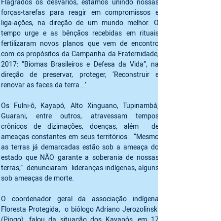
Flagrados os desvarios, estamos unindo nossas 
forças-tarefas para reagir em compromissos e 
liga-ações, na direção de um mundo melhor. O 
tempo urge e as bênçãos recebidas em rituais 
fertilizaram novos planos que vem de encontro 
com os propósitos da Campanha da Fraternidade, 
2017: “Biomas Brasileiros e Defesa da Vida”, na 
direção de preservar, proteger, ‘Reconstruir e 
renovar as faces da terra...’ 
Os Fulni-ô, Kayapó, Alto Xinguano, Tupinambá, 
Guarani, entre outros, atravessam tempos 
crônicos de dizimações, doenças, além  de 
ameaças constantes em seus territórios:  “Mesmo 
as terras já demarcadas estão sob a ameaça do 
estado que NÃO garante a soberania de nossas 
terras,”  denunciaram  lideranças indígenas, alguns 
sob ameaças de morte.
O coordenador geral da associação indígena 
Floresta Protegida,  o biólogo Adriano Jerozolinski 
(Pingo), falou da situação dos Kayapós, em 17 