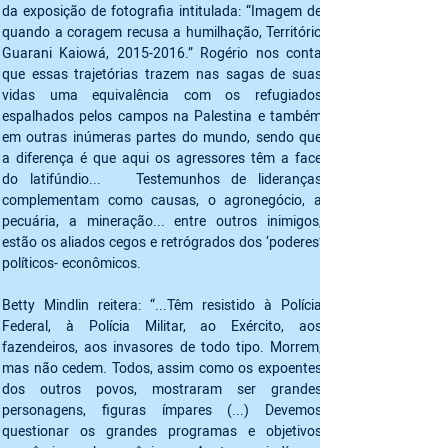
da exposição de fotografia intitulada: “Imagem de 
quando a coragem recusa a humilhação, Território 
Guarani Kaiowá, 2015-2016.” Rogério nos conta 
que essas trajetórias trazem nas sagas de suas 
vidas uma equivalência com os refugiados 
espalhados pelos campos na Palestina e também 
em outras inúmeras partes do mundo, sendo que 
a diferença é que aqui os agressores têm a face 
do latifúndio...   Testemunhos de lideranças 
complementam como causas, o agronegócio, a 
pecuária, a mineração... entre outros inimigos, 
estão os aliados cegos e retrógrados dos ‘poderes’ 
políticos- econômicos.
Betty Mindlin reitera: “...Têm resistido à Polícia 
Federal, à Polícia Militar, ao Exército, aos 
fazendeiros, aos invasores de todo tipo. Morrem, 
mas não cedem. Todos, assim como os expoentes 
dos outros povos, mostraram ser grandes 
personagens, figuras ímpares (...) Devemos 
questionar os grandes programas e objetivos 