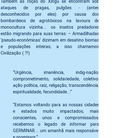
Também as roças do Xingu se encontram sob 
ataques de pragas, pulgões - (antes 
desconhecidos por eles) por causa dos 
bombardeios de agrotóxicos na lavoura de 
monocultura vizinha... os insetos predadores 
estão migrando para suas terras: – Armadilhadas 
‘pseudo-econômicas’ dizimam em desatino biomas 
e populações inteiras; a isso chamamos 
Civilização (.?!)
“Urgência, imanência, indig-nação, 
comprometimento, solidariedade, coletivo, 
ação política, raiz, religação, transcendência, 
espiritualidade, fecundidade...” 
“Estamos voltando para as nossas cidades 
e estados muito impactados; mais 
conscientes, unos e compromissados,  
recebemos o legado de informar para 
GERMINAR... um amanhã mais responsável 
e promissor.”