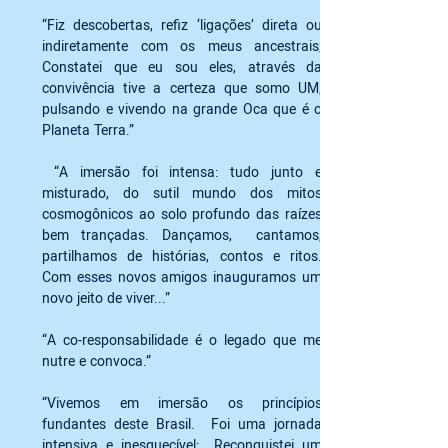
“Fiz descobertas, refiz ‘ligações’ direta ou 
indiretamente com os meus ancestrais; 
Constatei que eu sou eles, através da 
convivência tive a certeza que somo UM, 
pulsando e vivendo na grande Oca que é o 
Planeta Terra.”
 “A imersão foi intensa: tudo junto e 
misturado, do sutil mundo dos mitos 
cosmogônicos ao solo profundo das raízes 
bem trançadas. Dançamos,  cantamos, 
partilhamos de histórias, contos e ritos. 
Com esses novos amigos inauguramos um 
novo jeito de viver...”
“A co-responsabilidade é o legado que me 
nutre e convoca.”
“Vivemos em imersão os princípios 
fundantes deste Brasil.  Foi uma jornada 
intensiva e inesquecível:  Reconquistei um 