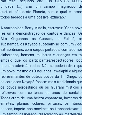
Natureza” segundo ela: “Os GESTOS DESSA 
unidade (...) cria um campo magnético de 
sustentação deste Planeta, sem o qual estamos 
todos fadados a uma possível extinção.”
A antropóloga Betty Mindlin, escreveu: “Cada povo 
fez uma demonstração de cantos e danças. Os 
Alto Xinguanos, os Guarani, os Fulni-ô, os 
Tupinambá, os Kayapó sucediam-se, com um vigor 
extraordinário, com corpos pintados, com adornos 
elaborados, homens, mulheres e crianças em tal 
embalo que os participantes/espectadores logo 
queriam aderir às rodas. Não se poderia dizer que 
um povo, mesmo os Xinguanos Iawalapiti e alguns 
representantes de outros povos da T.I. Xingu, ou 
os corajosos Kayapó fossem mais tradicionais que 
os povos nordestinos ou os Guarani místicos e 
reflexivos com centenas de anos de contato. 
Todos eram de uma beleza espantosa, inventos de 
enfeites, plumas, colares, pinturas; os ritmos, 
passos, ímpeto nos movimentos transportavam a 
um tempo inesperado, dissolvendo as marteladas 