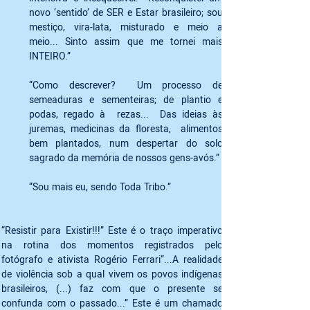
novo ‘sentido’ de SER e Estar brasileiro; sou 
mestiço, vira-lata, misturado e meio a 
meio... Sinto assim que me tornei mais 
INTEIRO.” 
“Como descrever?  Um processo de 
semeaduras e sementeiras; de plantio e 
podas, regado à  rezas...  Das ideias às 
juremas, medicinas da floresta,  alimentos 
bem plantados, num despertar do solo 
sagrado da memória de nossos gens-avós.”
“Sou mais eu, sendo Toda Tribo.”
“Resistir para Existir!!!” Este é o traço imperativo 
na rotina dos momentos registrados pelo 
fotógrafo e ativista Rogério Ferrari“...A realidade 
de violência sob a qual vivem os povos indígenas 
brasileiros, (...) faz com que o presente se 
confunda com o passado...” Este é um chamado 