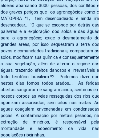
aldeias abarcando 3000 pessoas, dos conflitos e 
dos graves perigos que  os agronegócios como o 
MATOPIBA *1,  tem desencadeado e ainda irá 
desencadear... ‘O que se esconde por detrás das 
palavras é a exploração dos solos e das águas 
para o agronegócio; exige o desmatamento de 
grandes áreas, por isso sequestram a terra dos 
povos e comunidades tradicionais, compactam os 
solos, modificam sua química e consequentemente 
a sua vegetação, além de alterar o regime das 
águas, trazendo efeitos danosos e irreversíveis a 
todo território brasileiro.*2  Podemos dizer que 
nestes dias fomos todos arados...  As feridas 
abertas sangraram e sangram ainda, sentimos em 
nossos corpos as veias ressequidas dos rios que 
agonizam assoreados, sem cílios nas matas. As 
aguas coagulam envenenadas em condensadas 
poças. A contaminação por metais pesados, na 
extração de minérios, é responsável pela 
mortandade e adoecimento da vida nas 
populações ribeirinhas.  