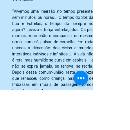
“Vivemos uma imersão no tempo presente,  
sem minutos, ou horas... O tempo do Sol, da 
Lua e Estrelas, o tempo do ‘sempre no 
agora’! Leveza e força entrelaçados. Os pés 
marcaram no chão o compasso, no mesmo 
ritmo, num só pulsar de coração. Em roda 
unimos a dimensão dos ciclos e mundos 
interativos indivisos e infinitos...  A vida não 
é reta, mas humilde se curva em espirais – e 
não se expira jamais, se renova, se recria. 
Depois dessa comum-união, resta a pureza 
que renasceu como criança, nas terras de 
Imbassaí, em rituais de passagem fomos 
trans-formados.”  
“Re-nascemos nestes dias, com a 
responsabilidade e legado dos anciãos; 
Somos todos filhos legítimos das Tribos 
Brasileiras.”