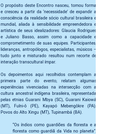
O propósito deste Encontro nasceu, tomou forma 
e cresceu a partir da ‘necessidade’ de expandir a 
consciência da realidade sócio cultural brasileira e 
mundial, aliada à sensibilidade empreendedora e 
artística de seus idealizadores: Glaucia Rodrigues 
e Juliano Basso, assim como a capacidade e 
comprometimento de suas equipes. Participantes, 
lideranças, antropólogos, especialistas, músicos –  
tudo junto e misturado resultou num recorte de 
interação transcultural ímpar. 
Os depoimentos aqui recolhidos contemplam a 
primeira parte do evento; relatam algumas 
experiências vivenciadas na intersecção com a 
cultura ancestral indígena brasileira, representada 
pelas etnias Guarani Mbya (SC), Guarani Kaiowá 
(MT), Fulni-ô (PE), Kayapó Mebengôkre (PA), 
Povos do Alto Xingu (MT), Tupinambá (BA).  
“Os índios como guardiões da floresta e a 
floresta como guardiã da Vida no planeta”, 