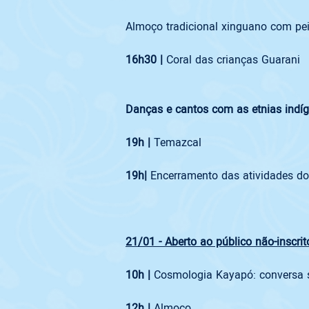
Almoço tradicional xinguano com pe
16h30 | 
Danças e cantos com as etnias indí
19h | 
Temazcal
19h| 
Encerramento das atividades do
21/01 - Aberto ao público não-inscr
10h | 
12h | 
Almoço