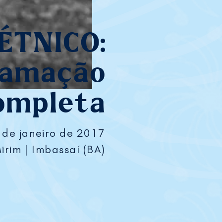
ÉTNICO:
ramação
ompleta
 de janeiro de 2017
rim | Imbassaí (BA)