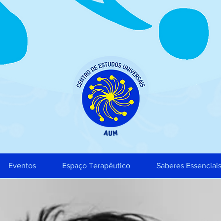
Eventos
Espaço Terapêutico
Saberes Essenciai