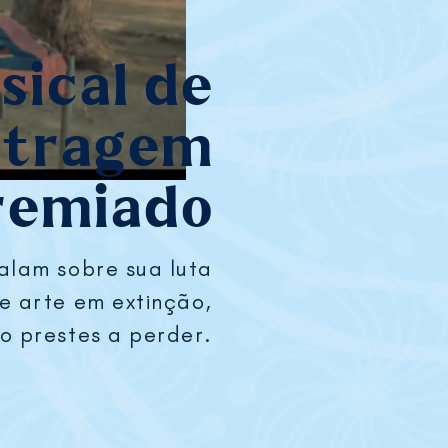
ical de
etragem
remiado
falam sobre sua luta
e arte em extinção,
 prestes a perder.