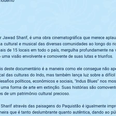
 por Jawad Sharif, é uma obra cinematográfica que merece apla
 cultural e musical das diversas comunidades ao longo do rio
is de 15 locais em todo o país, mergulha profundamente na v
is deste documentário é a maneira como ele consegue não ape
ical das culturas do Indo, mas também lança luz sobre a difícil
afios políticos, econômicos e sociais, "Indus Blues" nos most
uma forma de arte em extinção. Suas histórias são comoventes
Sharif através das paisagens do Paquistão é igualmente impr
eira que é tanto deslumbrante quanto autêntica, dando ao pú