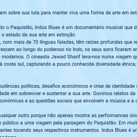
falam sobre sua luta para manter viva uma forma de arte em 
do o Paquistão, Indus Blues é um documentário musical que d
e o estado da sua arte em extinção. 
do, com mais de 70 línguas faladas, têm raízes profundas que 
lorescem ao longo do poderoso rio Indo, os seus sons ficara
 modernos. O cineasta Jawad Sharif leva-nos numa viagem qu
costa sul, capturando a pouco conhecida diversidade étnica, l
ulências políticas, desafios económicos e crise de identidade s
dade em sobreviver e sustentar a sua arte. Ouvimos relatos da 
s económicas e as questões sociais que envolvem a música e a
 qualquer outro porque não apenas mostra as performances ún
o público a uma viagem pela paisagem do Paquistão. Em muit
antes tocando seus respectivos instrumentos. Indus Blues é u