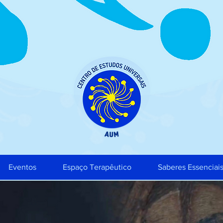
Eventos
Espaço Terapêutico
Saberes Essenciai