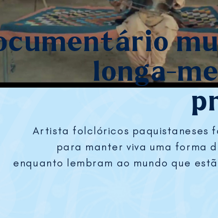
ocumentário mus
longa-m
p
Artista folclóricos paquistaneses 
para manter viva uma forma d
enquanto lembram ao mundo que estão