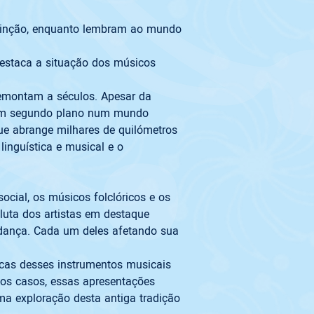
extinção, enquanto lembram ao mundo 
estaca a situação dos músicos 
remontam a séculos. Apesar da 
m em segundo plano num mundo 
e abrange milhares de quilómetros 
inguística e musical e o 
ocial, os músicos folclóricos e os 
luta dos artistas em destaque 
 dança. Cada um deles afetando sua 
icas desses instrumentos musicais 
os casos, essas apresentações 
ma exploração desta antiga tradição 