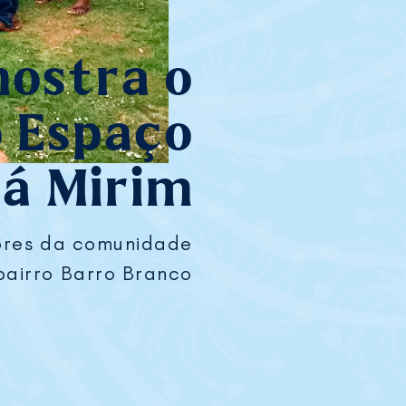
mostra o
o Espaço
rá Mirim
dores da comunidade
bairro Barro Branco