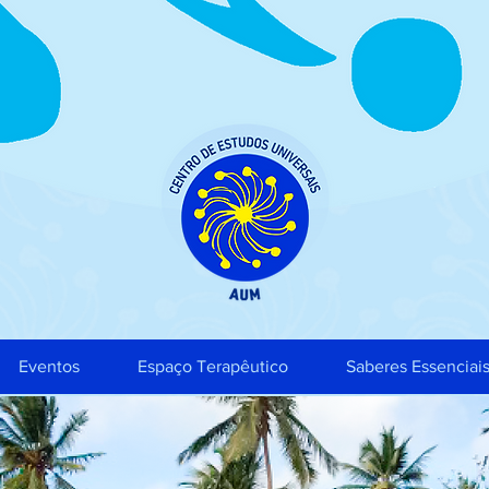
Eventos
Espaço Terapêutico
Saberes Essenciai