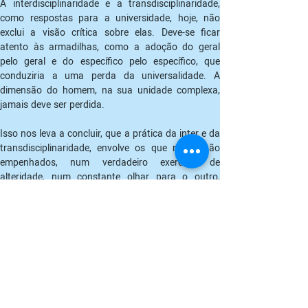
A interdisciplinaridade e a transdisciplinaridade, 
como respostas para a universidade, hoje, não 
exclui a visão crítica sobre elas. Deve-se ficar 
atento às armadilhas, como a adoção do geral 
pelo geral e do específico pelo específico, que 
conduziria a uma perda da universalidade. A 
dimensão do homem, na sua unidade complexa, 
jamais deve ser perdida.
Isso nos leva a concluir, que a prática da inter e da 
transdisciplinaridade, envolve os que nela estão 
empenhados, num verdadeiro exercício de 
alteridade, num constante olhar para o outro, 
reconhecendo-se nele e deixando-se transformar 
por ele.
No livro O Método, Morin coloca em “comunicação 
pedagógica”, esferas disciplinares até então não 
comunicantes. A comunicação entre as ciências, 
leva-o a pensar na formação de um campo .que 
ele denomina “Ciências do Imaginário”, onde as 
artes estão presentes. Elas têm um papel 