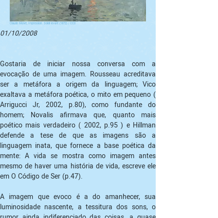
Claude Monet, Impression. Soleil levant (1872) / CC0
01/10/2008
Gostaria de iniciar nossa conversa com a 
evocação de uma imagem. Rousseau acreditava 
ser a metáfora a origem da linguagem; Vico 
exaltava a metáfora poética, o mito em pequeno ( 
Arrigucci Jr, 2002, p.80), como fundante do 
homem; Novalis afirmava que, quanto mais 
poético mais verdadeiro ( 2002, p.95 ) e Hillman 
defende a tese de que as imagens são a 
linguagem inata, que fornece a base poética da 
mente: A vida se mostra como imagem antes 
mesmo de haver uma história de vida, escreve ele 
em O Código de Ser (p.47).
A imagem que evoco é a do amanhecer, sua 
luminosidade nascente, a tessitura dos sons, o 
rumor ainda indiferenciado das coisas, a quase 