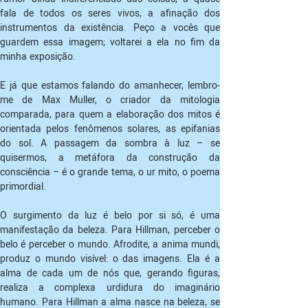
fala de todos os seres vivos, a afinação dos 
instrumentos da existência. Peço a vocês que 
guardem essa imagem; voltarei a ela no fim da 
minha exposição.
E já que estamos falando do amanhecer, lembro-
me de Max Muller, o criador da mitologia 
comparada, para quem a elaboração dos mitos é 
orientada pelos fenômenos solares, as epifanias 
do sol. A passagem da sombra à luz – se 
quisermos, a metáfora da construção da 
consciência – é o grande tema, o ur mito, o poema 
primordial.
O surgimento da luz é belo por si só, é uma 
manifestação da beleza. Para Hillman, perceber o 
belo é perceber o mundo. Afrodite, a anima mundi, 
produz o mundo visível: o das imagens. Ela é a 
alma de cada um de nós que, gerando figuras, 
realiza a complexa urdidura do imaginário 
humano. Para Hillman a alma nasce na beleza, se 