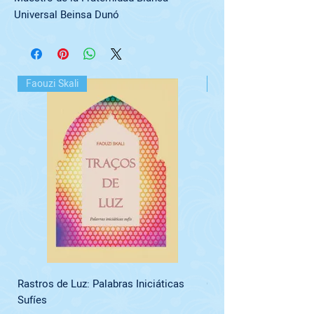
Universal Beinsa Dunó
Faouzi Skali
Pedro Danov
Rastros de Luz: Palabras Iniciáticas
Oraciones, Fórmulas y
Sufíes
Luz