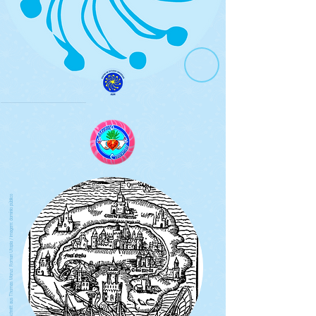
Titelholzschnitt aus Thomas Morus' Roman Utopia / imagem: domínio público