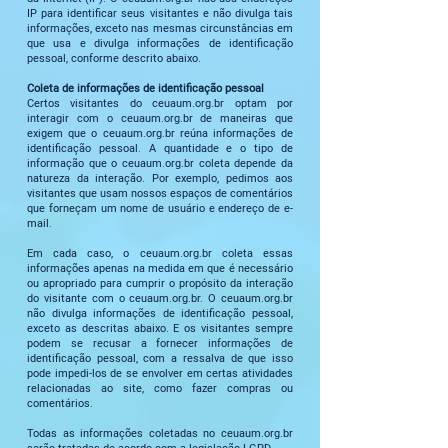
IP para identificar seus visitantes e não divulga tais
informações, exceto nas mesmas circunstâncias em
que usa e divulga informações de identificação
pessoal, conforme descrito abaixo.
Coleta de informações de identificação pessoal
Certos visitantes do ceuaum.org.br optam por
interagir com o ceuaum.org.br de maneiras que
exigem que o ceuaum.org.br reúna informações de
identificação pessoal. A quantidade e o tipo de
informação que o ceuaum.org.br coleta depende da
natureza da interação. Por exemplo, pedimos aos
visitantes que usam nossos espaços de comentários
que forneçam um nome de usuário e endereço de e-
mail.
Em cada caso, o ceuaum.org.br coleta essas
informações apenas na medida em que é necessário
ou apropriado para cumprir o propósito da interação
do visitante com o ceuaum.org.br. O ceuaum.org.br
não divulga informações de identificação pessoal,
exceto as descritas abaixo. E os visitantes sempre
podem se recusar a fornecer informações de
identificação pessoal, com a ressalva de que isso
pode impedi-los de se envolver em certas atividades
relacionadas ao site, como fazer compras ou
comentários.
Todas as informações coletadas no ceuaum.org.br