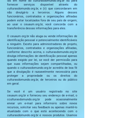
las em nome do culturasdomundo.org.br ou para
fornecer serviços disponível através do
culturasdomundo.org.br, e (ii) que concordaram em
não divulgá-lo a terceiros. Alguns desses
funcionários, contratados e organizações afiliadas
podem estar localizados fora de seu país de origem;
ao usar o ceuaum.org.br, você concorda com a
transferência dessas informações para eles.
O ceuaum.org.br não aluga ou vende informações de
identificação pessoal e potencialmente identificáveis
​​a ninguém. Exceto para administradores de projeto,
funcionários, contratados e organizações afiliadas,
conforme descrito acima, o culturasdomundo.org.br
divulga informações de identificação pessoal apenas
quando exigido por lei, se você der permissão para
que suas informações sejam compartilhadas, ou
quando o culturasdomundo.org.br acredita de boa fé
que a divulgação é razoavelmente necessária para
proteger a propriedade ou os direitos do
culturasdomundo.org.br, de terceiros ou do público
em geral.
Se você é um usuário registrado no site
ceuaum.org.br e forneceu seu endereço de e-mail, o
cculturasdomundo.org.br pode ocasionalmente
enviar um e-mail para informá-lo sobre novos
recursos, solicitar seu feedback ou apenas mantê-lo
atualizado com o que está acontecendo com o
culturasdomundo.org.br e nossos produtos. Usamos