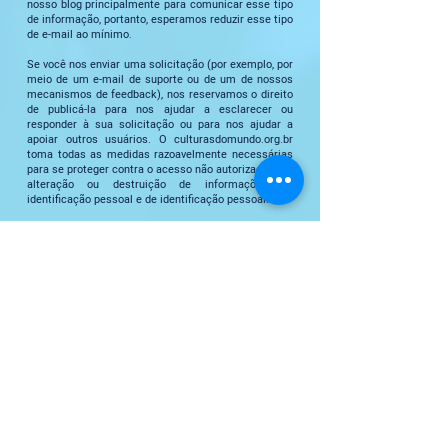
nosso blog principalmente para comunicar esse tipo
de informação, portanto, esperamos reduzir esse tipo
de e-mail ao mínimo.
Se você nos enviar uma solicitação (por exemplo, por
meio de um e-mail de suporte ou de um de nossos
mecanismos de feedback), nos reservamos o direito
de publicá-la para nos ajudar a esclarecer ou
responder à sua solicitação ou para nos ajudar a
apoiar outros usuários. O culturasdomundo.org.br
toma todas as medidas razoavelmente necessárias
para se proteger contra o acesso não autorizado, uso,
alteração ou destruição de informações de
identificação pessoal e de identificação pessoal.
Uso de informações pessoais
Usamos as informações que você fornece para
registrar uma conta, participar de nossos eventos,
receber boletins informativos, usar alguns outros
serviços.
Não venderemos ou alugaremos suas informações
pessoais a terceiros, a menos que tenhamos sua
permissão ou sejamos obrigados por lei a fazê-lo.
Gostaríamos de lhe enviar comunicações de
marketing por e-mail que podem ser do seu
interesse de vez em quando. Se você consentiu com
o marketing, você pode desistir mais tarde.