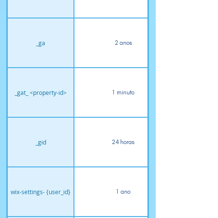
_ga
2 anos
_gat_ <property-id>
1 minuto
_gid
24 horas
wix-settings- {user_id}
1 ano