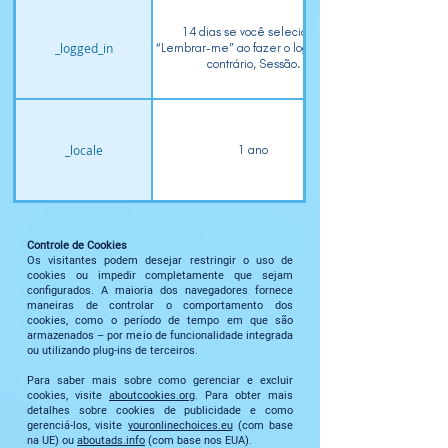
14 dias se você selecionar
_logged_in
“Lembrar-me” ao fazer o login. Caso
contrário, Sessão.
_locale
1 ano
Controle de Cookies
Os visitantes podem desejar restringir o uso de
cookies ou impedir completamente que sejam
configurados. A maioria dos navegadores fornece
maneiras de controlar o comportamento dos
cookies, como o período de tempo em que são
armazenados – por meio de funcionalidade integrada
ou utilizando plug-ins de terceiros.
Para saber mais sobre como gerenciar e excluir
cookies, visite
aboutcookies.org
. Para obter mais
detalhes sobre cookies de publicidade e como
gerenciá-los, visite
youronlinechoices.eu
(com base
na UE) ou
aboutads.info
(com base nos EUA).