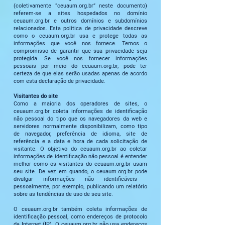
(coletivamente “ceuaum.org.br” neste documento)
referem-se a sites hospedados no domínio
ceuaum.org.br e outros domínios e subdomínios
relacionados. Esta política de privacidade descreve
como o ceuaum.org.br usa e protege todas as
informações que você nos fornece. Temos o
compromisso de garantir que sua privacidade seja
protegida. Se você nos fornecer informações
pessoais por meio do ceuaum.org.br, pode ter
certeza de que elas serão usadas apenas de acordo
com esta declaração de privacidade.
Visitantes do site
Como a maioria dos operadores de sites, o
ceuaum.org.br coleta informações de identificação
não pessoal do tipo que os navegadores da web e
servidores normalmente disponibilizam, como tipo
de navegador, preferência de idioma, site de
referência e a data e hora de cada solicitação de
visitante. O objetivo do ceuaum.org.br ao coletar
informações de identificação não pessoal é entender
melhor como os visitantes do ceuaum.org.br usam
seu site. De vez em quando, o ceuaum.org.br pode
divulgar informações não identificáveis ​​
pessoalmente, por exemplo, publicando um relatório
sobre as tendências de uso de seu site.
O ceuaum.org.br também coleta informações de
identificação pessoal, como endereços de protocolo
da Internet (IP). O ceuaum.org.br não usa endereços