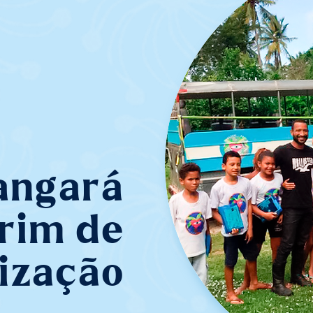
angará
rim de
ização