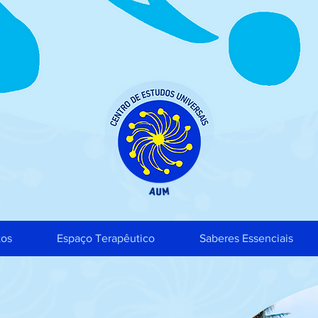
tos
Espaço Terapêutico
Saberes Essenciais