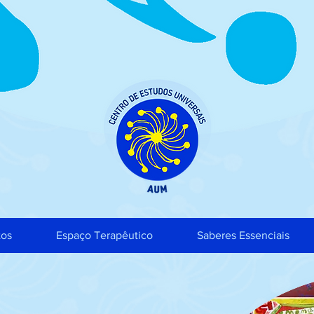
tos
Espaço Terapêutico
Saberes Essenciais