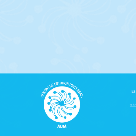
Es
sit