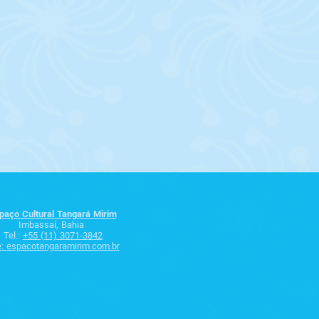
paço Cultural Tangará M
irim
Imbassaí, Bahia
Tel.:
+55 (11) 3071-3842
e:
espacotangaramirim.com.br