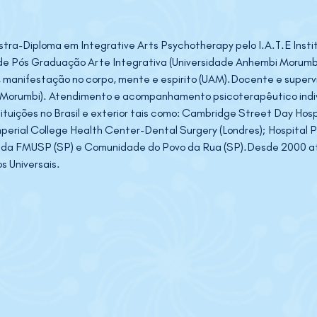
ra-Diploma em Integrative Arts Psychotherapy pelo I.A.T.E Instit
de Pós Graduação Arte Integrativa (Universidade Anhembi Morumbi
a , manifestação no corpo, mente e espirito (UAM).Docente e super
Morumbi). Atendimento e acompanhamento psicoterapêutico individ
tituições no Brasil e exterior tais como: Cambridge Street Day Hos
mperial College Health Center-Dental Surgery (Londres); Hospital Ps
cas da FMUSP (SP) e Comunidade do Povo da Rua (SP).Desde 2000 a
s Universais.