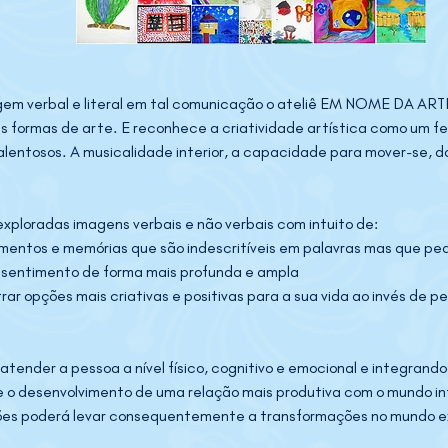
gem verbal e literal em tal comunicação o ateliê EM NOME DA ARTE
s formas de arte. E reconhece a criatividade artística como um f
alentosos. A musicalidade interior, a capacidade para mover-se, d
ploradas imagens verbais e não verbais com intuito de:

entos e memórias que são indescritíveis em palavras mas que pe
sentimento de forma mais profunda e ampla 
trar opções mais criativas e positivas para a sua vida ao invés de pe
atender a pessoa a nível físico, cognitivo e emocional e integran
e o desenvolvimento de uma relação mais produtiva com o mundo int
es poderá levar consequentemente a transformações no mundo ext