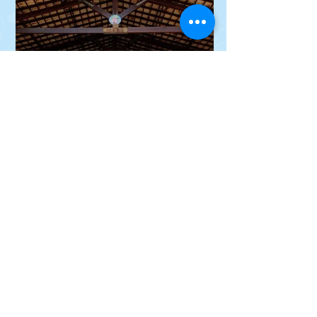
)
Encontro
imagens: arquivo CEU AUM (
Projetos CEU AUM
Vídeos
Cadastre-se para receber nossos