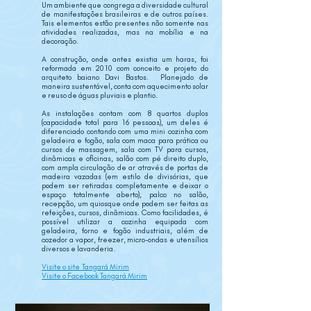
Um ambiente que congrega a diversidade cultural
de manifestações brasileiras e de outros países.
Tais elementos estão presentes não somente nas
atividades realizadas, mas na mobília e na
decoração.
A construção, onde antes existia um haras, foi
reformada em 2010 com conceito e projeto do
arquiteto baiano Davi Bastos. Planejado de
maneira sustentável, conta com aquecimento solar
e reuso de águas pluviais e plantio.
As instalações contam com 8 quartos duplos
(capacidade total para 16 pessoas), um deles é
diferenciado contando com uma mini cozinha com
geladeira e fogão, sala com maca para prática ou
cursos de massagem, sala com TV para cursos,
dinâmicas e oficinas, salão com pé direito duplo,
com ampla circulação de ar através de portas de
madeira vazadas (em estilo de divisórias, que
podem ser retiradas completamente e deixar o
espaço totalmente aberto), palco no salão,
recepção, um quiosque onde podem ser feitas as
refeições, cursos, dinâmicas. Como facilidades, é
possível utilizar a cozinha equipada com
geladeira, forno e fogão industriais, além de
cozedor a vapor, freezer, micro-ondas e utensílios
diversos e lavanderia.
Visite o site
Tangará Mirim
Visite o Facebook Tangará Mirim