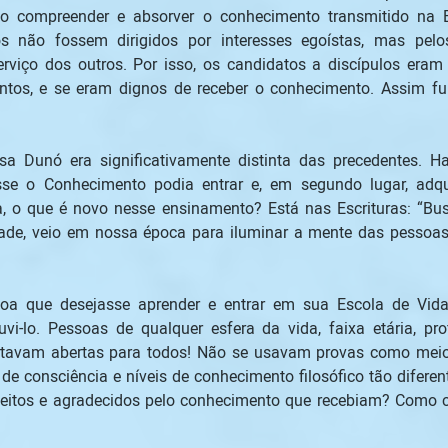
ão compreender e absorver o conhecimento transmitido na E
ços não fossem dirigidos por interesses egoístas, mas p
erviço dos outros. Por isso, os candidatos a discípulos era
ntos, e se eram dignos de receber o conhecimento. Assim fun
 Dunó era significativamente distinta das precedentes. Hav
se o Conhecimento podia entrar e, em segundo lugar, adqu
, o que é novo nesse ensinamento? Está nas Escrituras: “Busc
ade, veio em nossa época para iluminar a mente das pessoas
soa que desejasse aprender e entrar em sua Escola de Vi
i-lo. Pessoas de qualquer esfera da vida, faixa etária, prof
stavam abertas para todos! Não se usavam provas como meios
de consciência e níveis de conhecimento filosófico tão difere
sfeitos e agradecidos pelo conhecimento que recebiam? Como