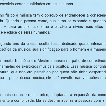
envolvia certas qualidades em seus alunos. 
no físico a música tem o objetivo de engrandecer a consciên
da. Quando a pessoa canta, sua alma se expande e, quando n
– para ampliar sua alma e elevá-la a níveis mais altos. A
ce e educa os seres humanos.” 
gundo ano da classe oculta fosse dedicado quase inteiramen
losófica da música, sua significação para o homem e a maneira
 muita frequência o Mestre aparecia no pátio de conferênci
amá-las de exercícios musicais ocultos. Essa música continh
tural que não era percebido por quem não tinha despertado 
ua o poder dessa música; ele está envolto nas vibrações mu
o mais curtas e mais fortes, adaptadas à expansão da consc
rmente é complicada. Ela se destina apenas a pessoas com a co