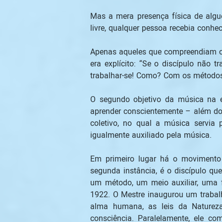
Mas a mera presença física de algué
livre, qualquer pessoa recebia conhe
Apenas aqueles que compreendiam o s
era explícito: “Se o discípulo não 
trabalhar-se! Como? Com os métodos 
O segundo objetivo da música na e
aprender conscientemente – além do 
coletivo, no qual a música servia 
igualmente auxiliado pela música. 
Em primeiro lugar há o movimento d
segunda instância, é o discípulo qu
um método, um meio auxiliar, uma 
1922. O Mestre inaugurou um trabalho
alma humana, as leis da Naturez
consciência. Paralelamente, ele c