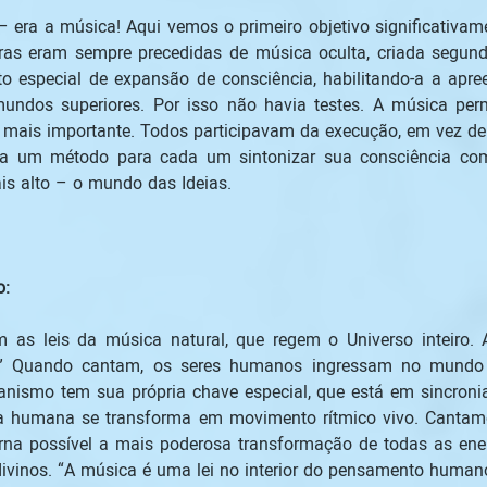
 era a música! Aqui vemos o primeiro objetivo significativam
ras eram sempre precedidas de música oculta, criada segund
to especial de expansão de consciência, habilitando-a a apre
undos superiores. Por isso não havia testes. A música per
 mais importante. Todos participavam da execução, em vez de
era um método para cada um sintonizar sua consciência com 
 alto – o mundo das Ideias. 
: 
r.” Quando cantam, os seres humanos ingressam no mund
ganismo tem sua própria chave especial, que está em sincron
a humana se transforma em movimento rítmico vivo. Cantamo
rna possível a mais poderosa transformação de todas as ener
vinos. “A música é uma lei no interior do pensamento humano