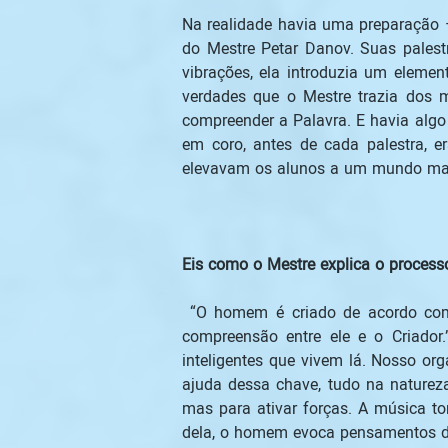
Na realidade havia uma preparação –
do Mestre Petar Danov. Suas palest
vibrações, ela introduzia um elemen
verdades que o Mestre trazia dos m
compreender a Palavra. E havia algo
em coro, antes de cada palestra, 
elevavam os alunos a um mundo mais
Eis como o Mestre explica o processo
 “O homem é criado de acordo com as leis da música natural, que regem o Universo inteiro. A música cria um estado interno de 
compreensão entre ele e o Criado
inteligentes que vivem lá. Nosso or
ajuda dessa chave, tudo na naturez
mas para ativar forças. A música to
dela, o homem evoca pensamentos di