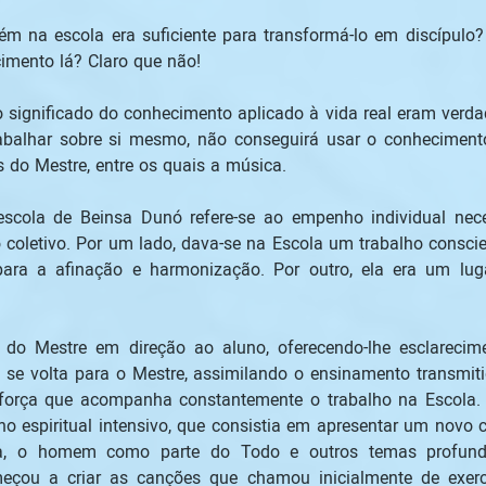
m na escola era suficiente para transformá-lo em discípulo
cimento lá? Claro que não! 
ignificado do conhecimento aplicado à vida real eram verdade
trabalhar sobre si mesmo, não conseguirá usar o conhecimento
do Mestre, entre os quais a música. 
scola de Beinsa Dunó refere-se ao empenho individual neces
coletivo. Por um lado, dava-se na Escola um trabalho conscien
para a afinação e harmonização. Por outro, ela era um luga
o Mestre em direção ao aluno, oferecendo-lhe esclarecimen
e se volta para o Mestre, assimilando o ensinamento transmi
força que acompanha constantemente o trabalho na Escola. 
 espiritual intensivo, que consistia em apresentar um novo c
a, o homem como parte do Todo e outros temas profund
omeçou a criar as canções que chamou inicialmente de exerc