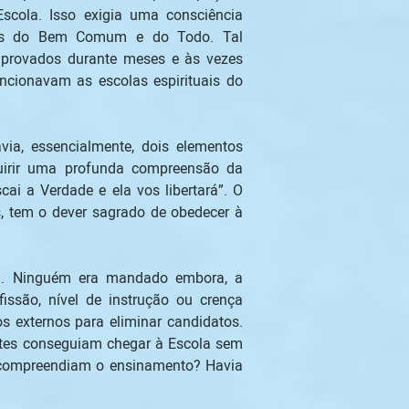
scola. Isso exigia uma consciência 
elos do Bem Comum e do Todo. Tal 
m provados durante meses e às vezes 
cionavam as escolas espirituais do 
ia, essencialmente, dois elementos 
irir uma profunda compreensão da 
ai a Verdade e ela vos libertará”. O 
, tem o dever sagrado de obedecer à 
da. Ninguém era mandado embora, a 
issão, nível de instrução ou crença 
 externos para eliminar candidatos. 
ntes conseguiam chegar à Escola sem 
 compreendiam o ensinamento? Havia 