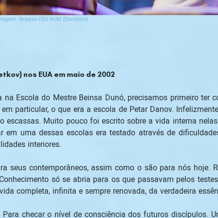
magem: Arquivo CEU AUM (Encontro)
etkov) nos EUA em maio de 2002
na Escola do Mestre Beinsa Dunó, precisamos primeiro ter c
 em particular, o que era a escola de Petar Danov. Infelizmente
o escassas. Muito pouco foi escrito sobre a vida interna nela
r em uma dessas escolas era testado através de dificuldades 
idades interiores.
ra seus contemporâneos, assim como o são para nós hoje. Ra
onhecimento só se abria para os que passavam pelos testes.
vida completa, infinita e sempre renovada, da verdadeira ess
 Para checar o nível de consciência dos futuros discípulos.