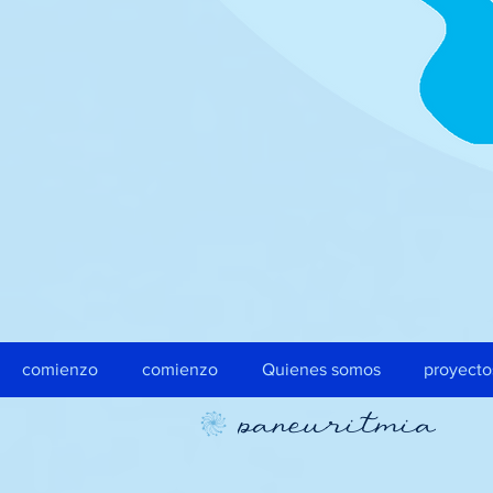
comienzo
comienzo
Quienes somos
proyecto
paneuritmia