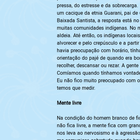
pressa, do estresse e da sobrecarga
um cacique da etnia Guarani, pai de 
Baixada Santista, a resposta está no
muitas comunidades indígenas. No me
aldeia. Até então, os indígenas loca
alvorecer e pelo crepúsculo e a parti
havia preocupação com horário, tínha
orientação do pajé de quando era bom
recolher, descansar ou rezar. A gent
Comíamos quando tínhamos vontade. 
Eu não fico muito preocupado com o
temos que medir. 
Mente livre
Na condição do homem branco de fica
não fica livre, a mente fica com gra
nos leva ao nervosismo e à agressão