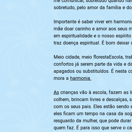
me comunicar, sobretudo quando havia
sobretudo, pelo amor da família e do
Importante é saber viver em harmonia,
mãe doar carinho e amor aos seus men
em espiritualidade e o nosso espíri
traz doença espiritual. É bom deixar 
Meio cidade, meio florestaEscola, tra
confortos já serem parte da vida e d
apagados ou substituídos. É nesta c
mora a 
harmonia.
As
 crianças vão à escola, fazem as l
colhem, brincam livres e descalças,
com os seus pais. Eles estão sendo
eles ficam um tempo na casa da sog
resguardo da mulher, que pode durar
quem faz. É para isso que serve o ca