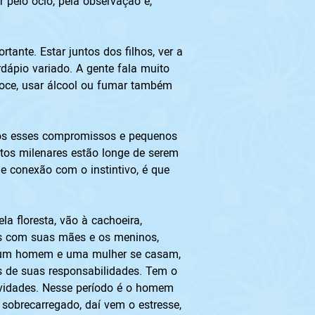
 pelo ócio, pela observação e, 
tante. Estar juntos dos filhos, ver a 
dápio variado. A gente fala muito 
doce, usar álcool ou fumar também 
 todos esses compromissos e pequenos 
itos milenares estão longe de serem 
 conexão com o instintivo, é que 
a floresta, vão à cachoeira, 
is com suas mães e os meninos, 
do um homem e uma mulher se casam, 
 de suas responsabilidades. Tem o 
ividades. Nesse período é o homem 
sobrecarregado, daí vem o estresse, 