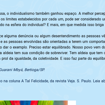
essa, o individualismo também ganhou espaço. A melhor percep
os limites estabelecidos por cada um, pode ser considerado 
udo na esfera do individual? E mais, em que medida isso brig
ce alguma denúncia ou algum desentendimento as pessoas vê
 e as pessoas envolvidas são orientadas a terem um comportam
ciso dar o exemplo. Preciso estar equilibrado. Nosso povo vem 
ada aldeia tem sua condição de sobreviver. Tem aldeia que tem c
m prol da igualdade, da coletividade. E isso faz parte do equil
Guarani Mbyá, Bertioga/SP.
 na coluna A Tal Felicidade, da revista Veja. S. Paulo. Leia ab