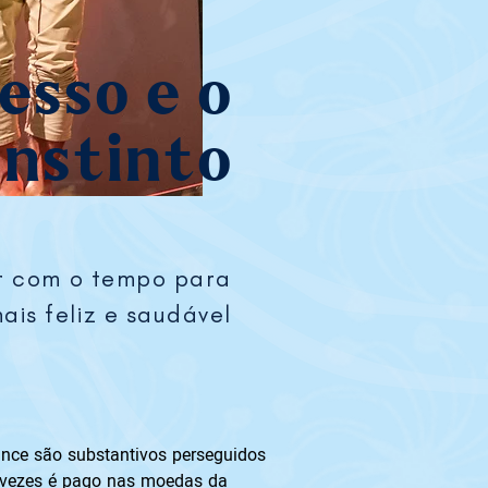
esso e o
instinto
ar com o tempo para
ais feliz e saudável
nce são substantivos perseguidos 
s vezes é pago nas moedas da 