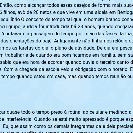
. Então, como alcançar todos esses desejos de forma mais su
6 filhos, avô de 20 netos e que vive em uma aldeia em Bertiog
 equilíbrio.O conceito de tempo tal qual o homem branco conh
u grupo, a ideia foi introduzida há 23 anos, quando chegaram 
is "contavam" a passagem do tempo por meio das fases da lua,
r das orientações do pajé. Antigamente não tínhamos relógio ou
mos as tarefas do dia, o plano de atividade. De dia era pescar,
 trabalhar e de quando era bom ficarmos em família, sem sair
e sabia que era hora de acordar quando ouvia o terceiro canto 
Com a chegada da escola veio a obrigação com o horário. E 
 tempo quando estou em casa, mas quando temos reunião ou s
r quase todo o tempo preso à rotina, ao celular e medindo a
nde interferência. Quando se está muito apressado é porque esp
. Eu, que assim como os demais integrantes da aldeia precisei