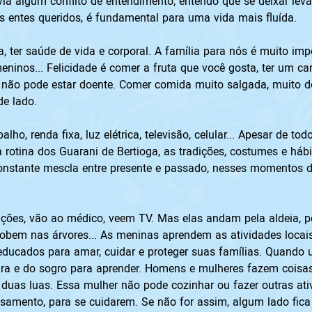
 algum conflito de entendimento, entendo que se deixar levar
s entes queridos, é fundamental para uma vida mais fluída.  
 ter saúde de vida e corporal. A família para nós é muito impor
inos... Felicidade é comer a fruta que você gosta, ter um car
to não pode estar doente. Comer comida muito salgada, muito 
de lado. 
balho, renda fixa, luz elétrica, televisão, celular... Apesar de
a rotina dos Guarani de Bertioga, as tradições, costumes e háb
onstante mescla entre presente e passado, nesses momentos de
ições, vão ao médico, veem TV. Mas elas andam pela aldeia, pel
 sobem nas árvores... As meninas aprendem as atividades loca
 educados para amar, cuidar e proteger suas famílias. Quan
ra e do sogro para aprender. Homens e mulheres fazem coisas
 duas luas. Essa mulher não pode cozinhar ou fazer outras at
samento, para se cuidarem. Se não for assim, algum lado fica 