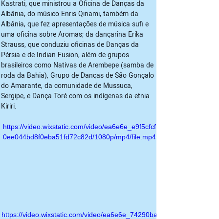
Kastrati, que ministrou a Oficina de Danças da 
Albânia; do músico Enris Qinami, também da 
Albânia, que fez apresentações de música sufi e 
uma oficina sobre Aromas; da dançarina Erika 
Strauss, que conduziu oficinas de Danças da 
Pérsia e de Indian Fusion, além de grupos 
brasileiros como Nativas de Arembepe (samba de 
roda da Bahia), Grupo de Danças de São Gonçalo 
do Amarante, da comunidade de Mussuca, 
Sergipe, e Dança Toré com os indígenas da etnia 
Kiriri. 
https://video.wixstatic.com/video/ea6e6e_e9f5cfcf
0ee044bd8f0eba51fd72c82d/1080p/mp4/file.mp4
https://video.wixstatic.com/video/ea6e6e_74290ba