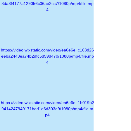
8da3f4177a129056c06ae2cc7/1080p/mp4/file.mp
4
https://video.wixstatic.com/video/ea6e6e_c163d26
eeba2443ea74b2dfc5d59d470/1080p/mp4/file.mp
4
https://video.wixstatic.com/video/ea6e6e_1b019b2
9414247949171bed1d6d303a9/1080p/mp4/file.m
p4