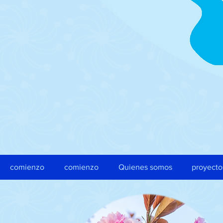
comienzo
comienzo
Quienes somos
proyecto