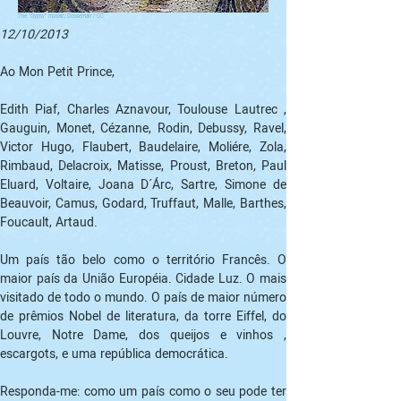
The "Gypsy" mosaic, Dosseman / CC
12/10/2013
Ao Mon Petit Prince,
Edith Piaf, Charles Aznavour, Toulouse Lautrec , 
Gauguin, Monet, Cézanne, Rodin, Debussy, Ravel, 
Victor Hugo, Flaubert, Baudelaire, Moliére, Zola, 
Rimbaud, Delacroix, Matisse, Proust, Breton, Paul 
Eluard, Voltaire, Joana D´Árc, Sartre, Simone de 
Beauvoir, Camus, Godard, Truffaut, Malle, Barthes, 
Foucault, Artaud.
Um país tão belo como o território Francês. O 
maior país da União Européia. Cidade Luz. O mais 
visitado de todo o mundo. O país de maior número 
de prêmios Nobel de literatura, da torre Eiffel, do 
Louvre, Notre Dame, dos queijos e vinhos , 
escargots, e uma república democrática.
Responda-me: como um país como o seu pode ter 