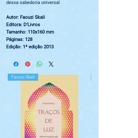
dessa sabedoria universal.
Autor: Faouzi Skali
Editora: D’Livros
Tamanho: 110x160 mm
Páginas: 128
Edição: 1ª edição 2013
Faouzi Skali
Peter Danov