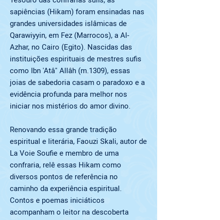
Tesouro das confrarias sufis, as
sapiências (Hikam) foram ensinadas nas
grandes universidades islâmicas de
Qarawiyyin, em Fez (Marrocos), a Al-
Azhar, no Cairo (Egito). Nascidas das
instituições espirituais de mestres sufis
como Ibn 'Atâ" Allâh (m.1309), essas
joias de sabedoria casam o paradoxo e a
evidência profunda para melhor nos
iniciar nos mistérios do amor divino.
Renovando essa grande tradição
espiritual e literária, Faouzi Skali, autor de
La Voie Soufie e membro de uma
confraria, relê essas Hikam como
diversos pontos de referência no
caminho da experiência espiritual.
Contos e poemas iniciáticos
acompanham o leitor na descoberta