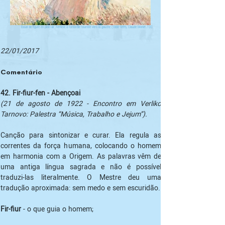
Essai de figure en plein-air: Femme à l'ombrelle tournée vers la gauche (1868-1899), Claude Monet / CC
22/01/2017
Comentário
42. Fir-fiur-fen - Abençoai
(21 de agosto de 1922 - Encontro em Verliko 
Tarnovo: Palestra “Música, Trabalho e Jejum”).
Canção para sintonizar e curar. Ela regula as 
correntes da força humana, colocando o homem 
em harmonia com a Origem. As palavras vêm de 
uma antiga língua sagrada e não é possível 
traduzi-las literalmente. O Mestre deu uma 
tradução aproximada: sem medo e sem escuridão.
Fir-fiur
 - o que guia o homem;