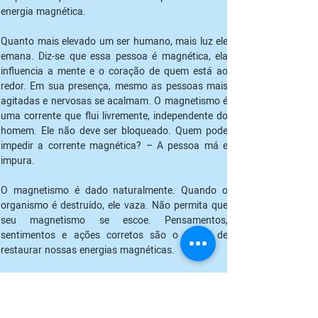
energia magnética.
Quanto mais elevado um ser humano, mais luz ele 
emana. Diz-se que essa pessoa é magnética, ela 
influencia a mente e o coração de quem está ao 
redor. Em sua presença, mesmo as pessoas mais 
agitadas e nervosas se acalmam. O magnetismo é 
uma corrente que flui livremente, independente do 
homem. Ele não deve ser bloqueado. Quem pode 
impedir a corrente magnética? – A pessoa má e 
impura.
O magnetismo é dado naturalmente. Quando o 
organismo é destruído, ele vaza. Não permita que 
seu magnetismo se escoe. Pensamentos, 
sentimentos e ações corretos são o modo de 
restaurar nossas energias magnéticas.
Quando fica nervoso, você perde o magnetismo, 
ele escorre de você. Nada perturba uma pessoa 
que dispõe de energia magnética, ela é calma. 