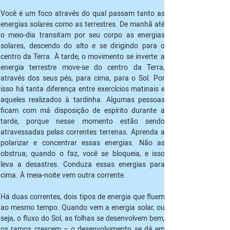
Você é um foco através do qual passam tanto as 
energias solares como as terrestres. De manhã até 
o meio-dia transitam por seu corpo as energias 
solares, descendo do alto e se dirigindo para o 
centro da Terra. À tarde, o movimento se inverte: a 
energia terrestre move-se do centro da Terra, 
através dos seus pés, para cima, para o Sol. Por 
isso há tanta diferença entre exercícios matinais e 
aqueles realizados à tardinha. Algumas pessoas 
ficam com má disposição de espírito durante a 
tarde, porque nesse momento estão sendo 
atravessadas pelas correntes terrenas. Aprenda a 
polarizar e concentrar essas energias. Não as 
obstrua; quando o faz, você se bloqueia, e isso 
leva a desastres. Conduza essas energias para 
cima. À meia-noite vem outra corrente.
Há duas correntes, dois tipos de energia que fluem 
ao mesmo tempo. Quando vem a energia solar, ou 
seja, o fluxo do Sol, as folhas se desenvolvem bem, 
os ramos crescem – o desenvolvimento se dá em 