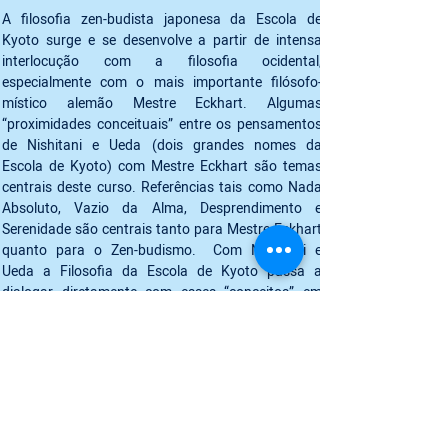
A filosofia zen-budista japonesa da Escola de 
Kyoto surge e se desenvolve a partir de intensa 
interlocução com a filosofia ocidental, 
especialmente com o mais importante filósofo-
místico alemão Mestre Eckhart. Algumas 
“proximidades conceituais” entre os pensamentos 
de Nishitani e Ueda (dois grandes nomes da 
Escola de Kyoto) com Mestre Eckhart são temas 
centrais deste curso. Referências tais como Nada 
Absoluto, Vazio da Alma, Desprendimento e 
Serenidade são centrais tanto para Mestre Eckhart 
quanto para o Zen-budismo.  Com Nishitani e 
Ueda a Filosofia da Escola de Kyoto passa a 
dialogar diretamente com esses “conceitos” em 
Eckhart, a partir de seus correlatos Zen-budistas. 
Faremos, neste curso, uma releitura deste diálogo 
a partir da tradicional história zen-budista “O boi e 
seu pastor”; recurso também utilizado por 