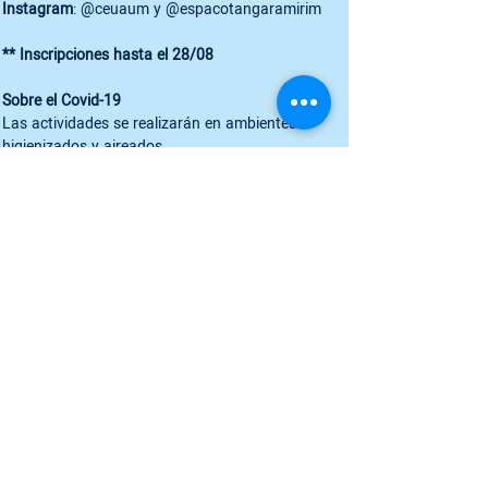
Instagram
: @ceuaum y @espacotangaramirim

** Inscripciones hasta el 28/08
Sobre el Covid-19
Las actividades se realizarán en ambientes 
higienizados y aireados.

Pedimos comprobante de vacunación, con al 
menos 2 dosis de vacuna.

Llévate alcohol en gel para tu uso personal. El uso 
de mascarilla es opcional. 