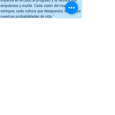
implícita en el culto al progreso y la técnica nos 
empobrece y mutila. Cada visión del mundo se 
extingue, cada cultura que desaparece, disminuye 
Octavio Paz 
"The ideal of a single civilization for 
everyone, implied in the cult of 
progress and technique, 
impoverishes us and mutilates us. 
Each vision of the world that is 
extinguished, each culture that 
disappears, reduces our likelihoods of 
life." 
Octavio Paz 
Para saber mais, visite o site 
Culturas do Mundo