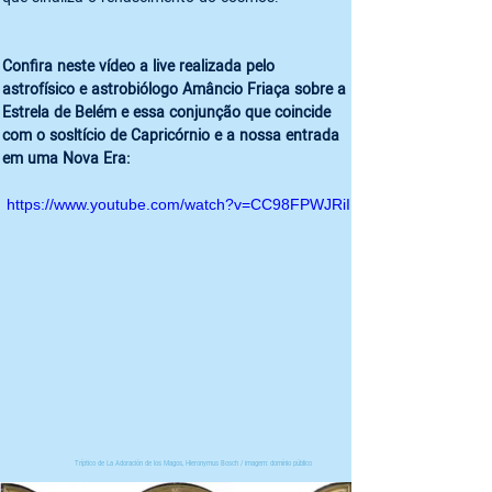
Confira neste vídeo a live realizada pelo 
astrofísico e astrobiólogo Amâncio Friaça sobre a 
Estrela de Belém e essa conjunção que coincide 
com o sosltício de Capricórnio e a nossa entrada 
em uma Nova Era:
https://www.youtube.com/watch?v=CC98FPWJRiI
Tríptico de La Adoración de los Magos, Hieronymus Bosch / imagem: domínio público