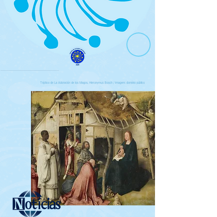
Tríptico de La Adoración de los Magos, Hieronymus Bosch / imagem: domínio público