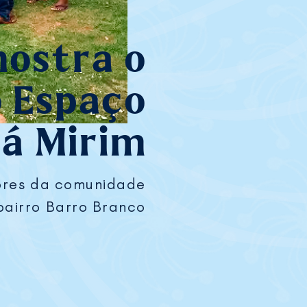
mostra o
o Espaço
rá Mirim
dores da comunidade
bairro Barro Branco