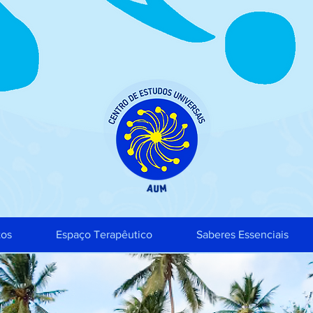
tos
Espaço Terapêutico
Saberes Essenciais