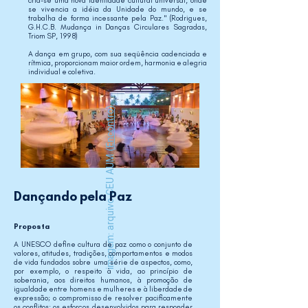
cria-se uma nova identidade cultural universal, onde
se vivencia a idéia da Unidade do mundo, e se
trabalha de forma incessante pela Paz." (Rodrigues,
G.H.C.B. Mudança in Danças Circulares Sagradas,
Triom SP, 1998)
A dança em grupo, com sua seqüência cadenciada e
rítmica, proporcionam maior ordem, harmonia e alegria
individual e coletiva.
)
Encontro
imagem: arquivo CEU AUM (
Dançando pela Paz
Proposta
A UNESCO define cultura de paz como o conjunto de
valores, atitudes, tradições, comportamentos e modos
de vida fundados sobre uma série de aspectos, como,
por exemplo, o respeito à vida, ao princípio de
soberania, aos direitos humanos, à promoção de
igualdade entre homens e mulheres e à liberdade de
expressão; o compromisso de resolver pacificamente
os conflitos; os esforços desenvolvidos para responder