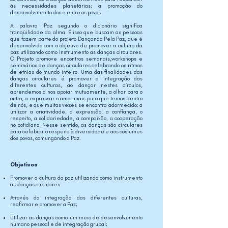
às necessidades planetárias; a promoção do
desenvolvimento dos e entre os povos.
A palavra Paz segundo o dicionário significa
tranqüilidade da alma. É isso que buscam as pessoas
que fazem parte do projeto Dançando Pela Paz, que é
desenvolvido com o objetivo de promover a cultura da
paz utilizando como instrumento as danças circulares.
O Projeto promove encontros semanais,workshops e
seminários de danças circulares celebrando os ritmos
de etnias do mundo inteiro. Uma das finalidades das
danças circulares é promover a integração das
diferentes culturas, ao dançar nestes círculos,
aprendemos a nos apoiar mutuamente, a olhar para o
outro, a expressar o amor mais puro que temos dentro
de nós, e que muitas vezes se encontra adormecido; a
utilizar a criatividade, a expressão, a confiança, o
respeito, a solidariedade, a compaixão, a cooperação
no cotidiano. Nesse sentido, as danças são circulares
para celebrar o respeito à diversidade e aos costumes
dos povos, comungando a Paz.
Objetivos
Promover a cultura da paz utilizando como instrumento
as danças circulares.
Através da integração das diferentes culturas,
reafirmar e promover a Paz;
Utilizar as danças como um meio de desenvolvimento
humano pessoal e de integração grupal;