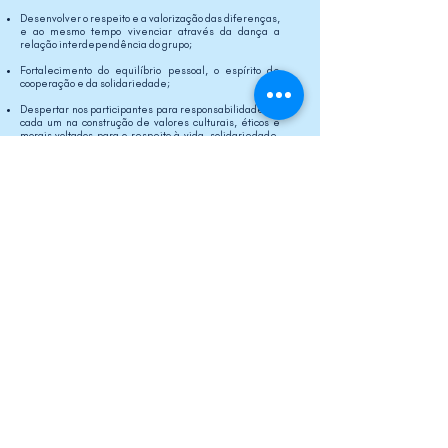
Desenvolver o respeito e a valorização das diferenças,
e ao mesmo tempo vivenciar através da dança a
relação interdependência do grupo;
Fortalecimento do equilíbrio pessoal, o espírito de
cooperação e da solidariedade;
Despertar nos participantes para responsabilidade de
cada um na construção de valores culturais, éticos e
morais voltados para o respeito à vida, solidariedade,
convivência fraterna, cidadania e senso do coletivo.
Projetos CEU AUM
Arquivo Coreográfico
Cadastre-se para receber nossos
informativos: