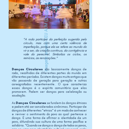
)
Encontro
imagem: arquivo CEU AUM (
"A roda participa da perfeição sugerida pelo
círculo, mas com uma certa valência de
imperfeição, porque ela se refere ao mundo do
vir a ser, da criação contínua, da contigência e
vale do perecível. Simboliza os ciclos, os
reinícios, as renovações."
Danças Circulares
são basicamente danças de
roda, recolhidas de diferentes partes do mundo em
diferentes períodos. Existem danças muito antigas que
vão passando de geração para geração e outras
coreografadas recentemente. O que caracteriza
essas danças é o espírito comunitário que elas
promovem. Podem ser danças para celebração ou
saudação.
As
Danças Circulares
se fundem às danças étnicas
e podem até ser consideradas sinônimas. Participar de
danças de diferentes "etnias" é um modo de conhecer
e reviver o sentimento do povo ao qual pertence a
dança. É uma forma de afirmar a identidade de um
povo, difundindo sua cultura de uma forma pacífica e
solidária. "Quando se dança a dança de todos os povos,