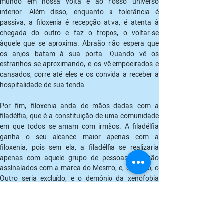
mundo em nossa volta e ao nosso universo 
interior. Além disso, enquanto a tolerância é 
passiva, a filoxenia é recepção ativa, é atenta à 
chegada do outro e faz o tropos, o voltar-se 
àquele que se aproxima. Abraão não espera que 
os anjos batam à sua porta. Quando vê os 
estranhos se aproximando, e os vê empoeirados e 
cansados, corre até eles e os convida a receber a 
hospitalidade de sua tenda. 
Por fim, filoxenia anda de mãos dadas com a 
filadélfia, que é a constituição de uma comunidade 
em que todos se amam com irmãos. A filadélfia 
ganha o seu alcance maior apenas com a 
filoxenia, pois sem ela, a filadélfia se realizaria 
apenas com aquele grupo de pessoas que são 
assinalados com a marca do Mesmo, e, de novo, o 
Outro seria excluído, e o demônio da xenofobia 
novamente se esgueiraria entre nós. Talvez 
pudéssemos sonhar com em um estágio além da 
cidadania, que seria a filadélfia. Quando falamos 
de cidadania planetária, parece que o termo 