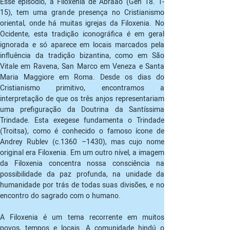
Esse episódio, a Filoxenia de Abraão (Gen 18. 1-
15), tem uma grande presença no Cristianismo 
oriental, onde há muitas igrejas da Filoxenia. No 
Ocidente, esta tradição iconográfica é em geral 
ignorada e só aparece em locais marcados pela 
influência da tradição bizantina, como em São 
Vitale em Ravena, San Marco em Veneza e Santa 
Maria Maggiore em Roma. Desde os dias do 
Cristianismo primitivo, encontramos a 
interpretação de que os três anjos representariam 
uma prefiguração da Doutrina da Santíssima 
Trindade. Esta exegese fundamenta o Trindade 
(Troitsa), como é conhecido o famoso ícone de 
Andrey Rublev (c.1360 –1430), mas cujo nome 
original era Filoxenia. Em um outro nível, a imagem 
da Filoxenia concentra nossa consciência na 
possibilidade da paz profunda, na unidade da 
humanidade por trás de todas suas divisões, e no 
encontro do sagrado com o humano. 
A Filoxenia é um tema recorrente em muitos 
povos, tempos e locais. A comunidade hindú o 