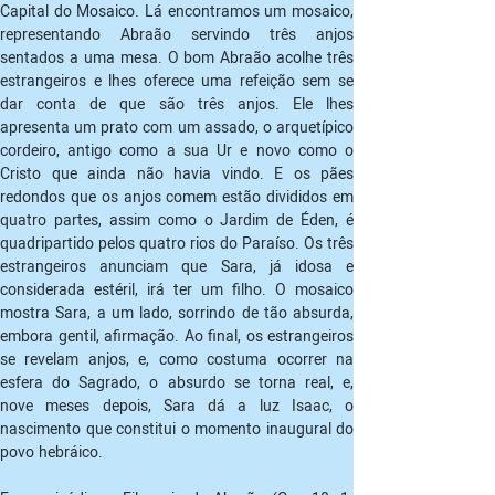
Capital do Mosaico. Lá encontramos um mosaico, 
representando Abraão servindo três anjos 
sentados a uma mesa. O bom Abraão acolhe três 
estrangeiros e lhes oferece uma refeição sem se 
dar conta de que são três anjos. Ele lhes 
apresenta um prato com um assado, o arquetípico 
cordeiro, antigo como a sua Ur e novo como o 
Cristo que ainda não havia vindo. E os pães 
redondos que os anjos comem estão divididos em 
quatro partes, assim como o Jardim de Éden, é 
quadripartido pelos quatro rios do Paraíso. Os três 
estrangeiros anunciam que Sara, já idosa e 
considerada estéril, irá ter um filho. O mosaico 
mostra Sara, a um lado, sorrindo de tão absurda, 
embora gentil, afirmação. Ao final, os estrangeiros 
se revelam anjos, e, como costuma ocorrer na 
esfera do Sagrado, o absurdo se torna real, e, 
nove meses depois, Sara dá a luz Isaac, o 
nascimento que constitui o momento inaugural do 
povo hebráico.