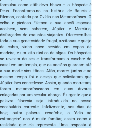
formulou como atithidevo bhava – o Hóspede é 
Deus. Encontramo-no na história de Baucis e 
Filemon, contada por Ovídio nas Metamorfoses. O 
velho e piedoso Filemon e sua anciã esposos 
acolhem, sem saberem, Júpiter e Mercúrio, 
disfarçados de exaustos viajantes. Oferecem-lhes 
toda a sua generosidade frugal, azeitonas e queijo 
de cabra, vinho novo servido em copos de 
madeira, e um leito rústico de algas. Os hóspedes 
se revelam deuses e transformam o casebre do 
casal em um templo, que os anciãos guardam até 
a sua morte simultânea. Aliás, morrer juntos e ao 
mesmo tempo foi o desejo que solicitaram que 
Júpiter lhes concedesse. Assim, quando morreram, 
foram metamorfoseados em duas árvores 
enlaçadas por um secular abraço. É urgente que a 
palavra filoxenia seja introduzida no nosso 
vocabulário corrente. Infelizmente, nos dias de 
hoje, outra palavra, xenofobia, o "ódio ao 
estrangeiro" nos é muito familiar, assim como a 
realidade que ela representa. Uma resposta à 