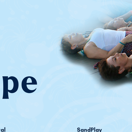
ipe
al
SandPlay