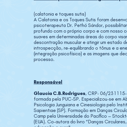
(calatonia e toques sutis)
A Calatonia e os Toques Sutis foram desenvo
psicoterapeuta Dr. Pethó Sándor, possibilit
profundo com o próprio corpo e com nosso c
suaves em determinadas áreas do corpo visa
descontração muscular e atingir um estado de
introspecção, re-equilibrando o tônus e a ene
(integração psicofísica) e as imagens que d
processo.
Responsável
Glaucia C.B.Rodrigues
, CRP- 06/231115-7
formada pela PUC-SP. Especializou-se em A
Psicologia Junguiana e Cinesiologia pelo Inst
Sapientiae (SP). Formação em Danças Circul
Camp pela Universidade do Pacífico – Stockto
(EUA). Co-autora do livro “Danças Circulares