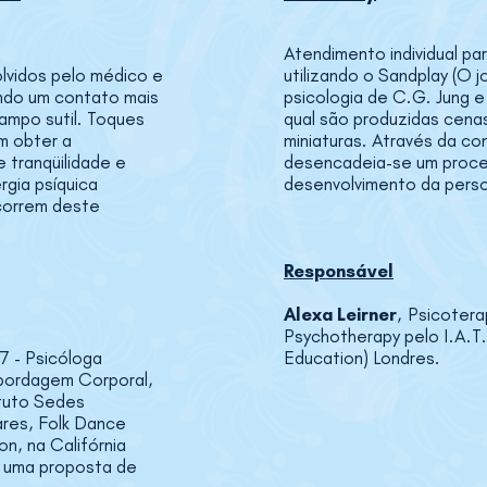
Atendimento individual pa
lvidos pelo médico e
utilizando o Sandplay (O 
ando um contato mais
psicologia de C.G. Jung e
ampo sutil. Toques
qual são produzidas cena
m obter a
miniaturas. Através da co
 tranqüilidade e
desencadeia-se um proces
rgia psíquica
desenvolvimento da perso
ecorrem deste
Responsável
Alexa Leirner
,
Psicoterap
Psychotherapy pelo I.A.T.E
 - Psicóloga
Education) Londres.
bordagem Corporal,
ituto Sedes
ares, Folk Dance
n, na Califórnia
, uma proposta de