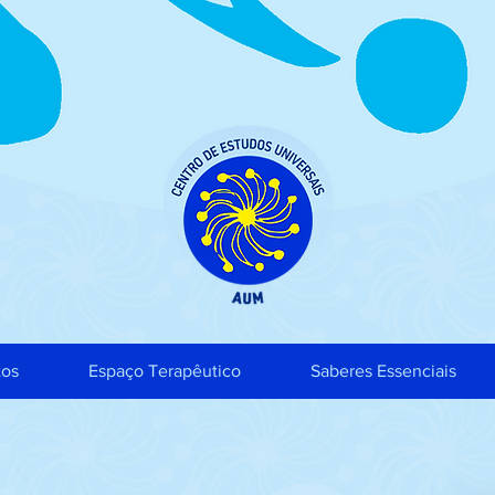
tos
Espaço Terapêutico
Saberes Essenciais