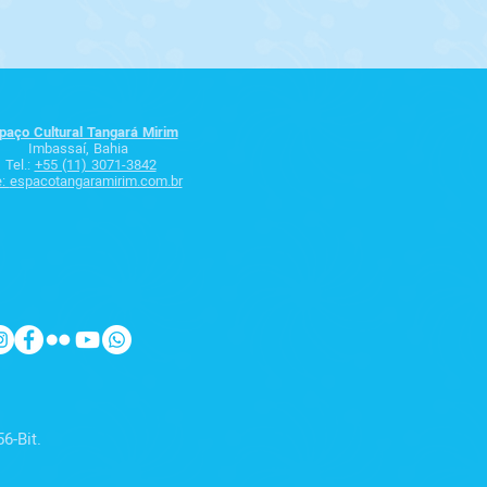
paço Cultural Tangará M
irim
Imbassaí, Bahia
Tel.:
+55 (11) 3071-3842
e:
espacotangaramirim.com.br
6-Bit.